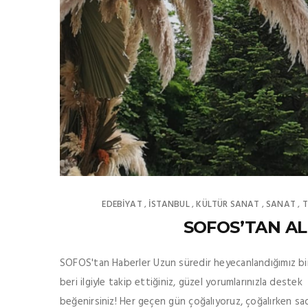
EDEBIYAT
İSTANBUL
KÜLTÜR SANAT
SANAT
T
,
,
,
,
SOFOS’TAN AL 
SOFOS'tan Haberler Uzun süredir heyecanlandığımız bir 
beri ilgiyle takip ettiğiniz, güzel yorumlarınızla dest
beğenirsiniz! Her geçen gün çoğalıyoruz, çoğalırken s