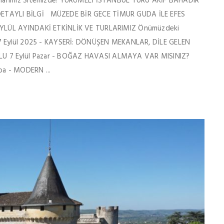
rlarımız Sitemizde! YÜRÜMELİ İSTANBUL TURU AKİF BAHADIR
ETAYLI BİLGİ MÜZEDE BİR GECE TİMUR GUDA İLE EFES
EYLÜL AYINDAKİ ETKİNLİK VE TURLARIMIZ Önümüzdeki
ın! 6-7 Eylül 2025 - KAYSERİ: DÖNÜŞEN MEKANLAR, DİLE GELEN
U 7 Eylül Pazar - BOĞAZ HAVASI ALMAYA VAR MISINIZ?
ba - MODERN ...