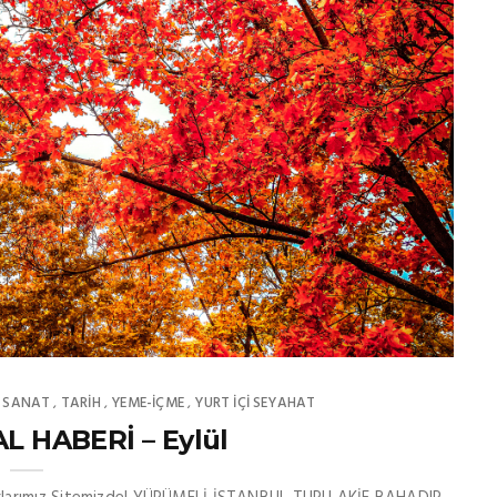
SANAT
TARİH
YEME-İÇME
YURT İÇİ SEYAHAT
,
,
,
,
L HABERİ – Eylül