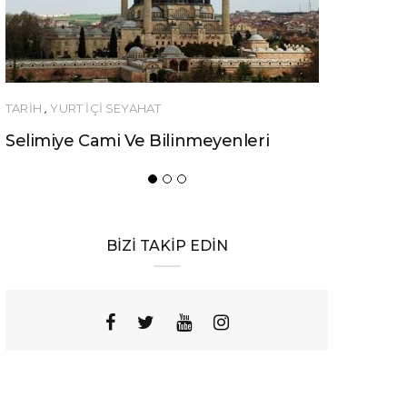
YEME-İÇME
Urfa’nın Birbirinden Lezzetli 10 Yöresel
Yemeği
BİZİ TAKİP EDİN