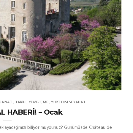
SANAT
TARİH
YEME-İÇME
YURT DIŞI SEYAHAT
,
,
,
L HABERİ! – Ocak
onaklayacağımızı biliyor muydunuz? Günümüzde Château de