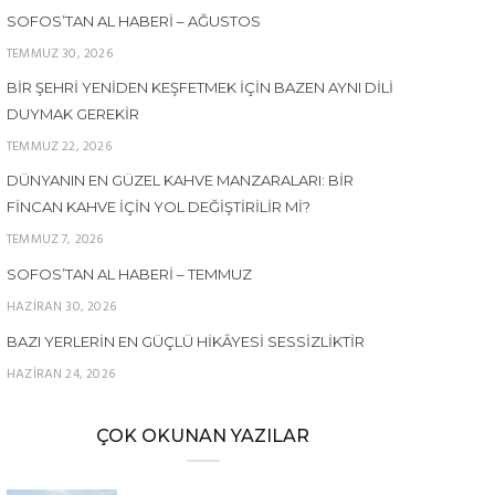
SOFOS’TAN AL HABERI – AĞUSTOS
TEMMUZ 30, 2026
BIR ŞEHRI YENIDEN KEŞFETMEK İÇIN BAZEN AYNI DILI
DUYMAK GEREKIR
TEMMUZ 22, 2026
DÜNYANIN EN GÜZEL KAHVE MANZARALARI: BIR
FINCAN KAHVE İÇIN YOL DEĞIŞTIRILIR MI?
TEMMUZ 7, 2026
SOFOS’TAN AL HABERI – TEMMUZ
HAZIRAN 30, 2026
BAZI YERLERIN EN GÜÇLÜ HIKÂYESI SESSIZLIKTIR
HAZIRAN 24, 2026
ÇOK OKUNAN YAZILAR