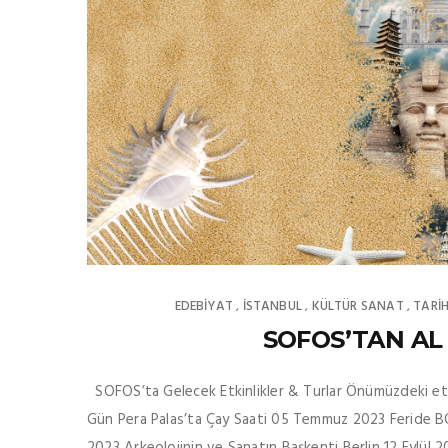
EDEBIYAT
İSTANBUL
KÜLTÜR SANAT
TARİ
,
,
,
SOFOS’TAN AL
SOFOS’ta Gelecek Etkinlikler & Turlar Önümüzdeki etkinli
Gün Pera Palas’ta Çay Saati 05 Temmuz 2023 Feride BO