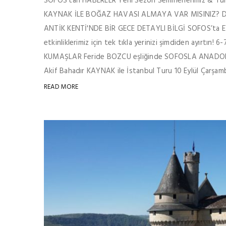
SOFOS'tan HABERLER Yeni Sezon Seminerlerimiz & Tu
KAYNAK İLE BOĞAZ HAVASI ALMAYA VAR MISINIZ? D
ANTİK KENTİ'NDE BİR GECE DETAYLI BİLGİ SOFOS’ta 
etkinliklerimiz için tek tıkla yerinizi şimdiden ayırt
KUMAŞLAR Feride BOZCU eşliğinde SOFOSLA ANADOL
Akif Bahadır KAYNAK ile İstanbul Turu 10 Eylül Çarşam
READ MORE