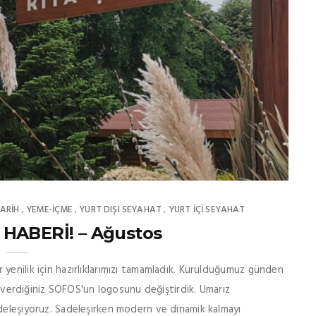
ARİH
YEME-İÇME
YURT DIŞI SEYAHAT
YURT İÇİ SEYAHAT
,
,
,
HABERİ! – Ağustos
yenilik için hazırlıklarımızı tamamladık. Kurulduğumuz günden
ek verdiğiniz SOFOS'un logosunu değiştirdik. Umarız
adeleşiyoruz. Sadeleşirken modern ve dinamik kalmayı