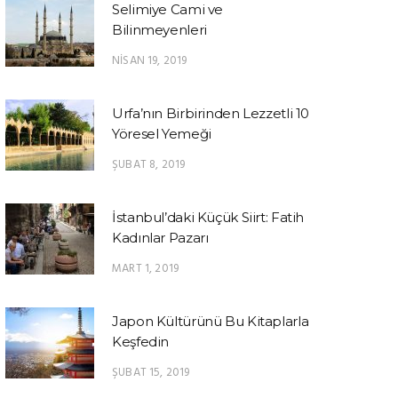
Selimiye Cami ve
Bilinmeyenleri
NISAN 19, 2019
Urfa’nın Birbirinden Lezzetli 10
Yöresel Yemeği
ŞUBAT 8, 2019
İstanbul’daki Küçük Siirt: Fatih
Kadınlar Pazarı
MART 1, 2019
Japon Kültürünü Bu Kitaplarla
Keşfedin
ŞUBAT 15, 2019