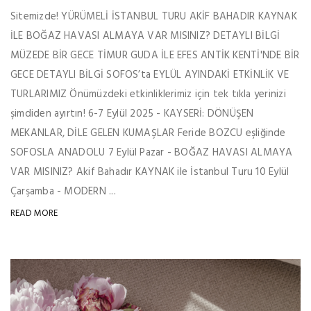
Sitemizde! YÜRÜMELİ İSTANBUL TURU AKİF BAHADIR KAYNAK
İLE BOĞAZ HAVASI ALMAYA VAR MISINIZ? DETAYLI BİLGİ
MÜZEDE BİR GECE TİMUR GUDA İLE EFES ANTİK KENTİ'NDE BİR
GECE DETAYLI BİLGİ SOFOS’ta EYLÜL AYINDAKİ ETKİNLİK VE
TURLARIMIZ Önümüzdeki etkinliklerimiz için tek tıkla yerinizi
şimdiden ayırtın! 6-7 Eylül 2025 - KAYSERİ: DÖNÜŞEN
MEKANLAR, DİLE GELEN KUMAŞLAR Feride BOZCU eşliğinde
SOFOSLA ANADOLU 7 Eylül Pazar - BOĞAZ HAVASI ALMAYA
VAR MISINIZ? Akif Bahadır KAYNAK ile İstanbul Turu 10 Eylül
Çarşamba - MODERN ...
READ MORE