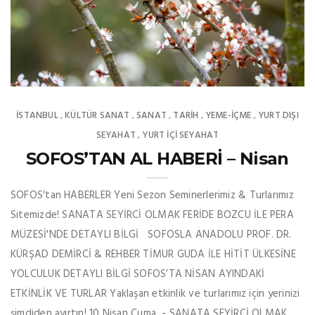
İSTANBUL
KÜLTÜR SANAT
SANAT
TARİH
YEME-İÇME
YURT DIŞI
,
,
,
,
,
SEYAHAT
YURT İÇİ SEYAHAT
,
SOFOS’TAN AL HABERİ – Nisan
SOFOS'tan HABERLER Yeni Sezon Seminerlerimiz & Turlarımız
Sitemizde! SANATA SEYİRCİ OLMAK FERİDE BOZCU İLE PERA
MÜZESİ'NDE DETAYLI BİLGİ SOFOSLA ANADOLU PROF. DR.
KÜRŞAD DEMİRCİ & REHBER TİMUR GUDA İLE HİTİT ÜLKESİNE
YOLCULUK DETAYLI BİLGİ SOFOS’TA NİSAN AYINDAKİ
ETKİNLİK VE TURLAR Yaklaşan etkinlik ve turlarımız için yerinizi
şimdiden ayırtın! 10 Nisan Cuma - SANATA SEYİRCİ OLMAK