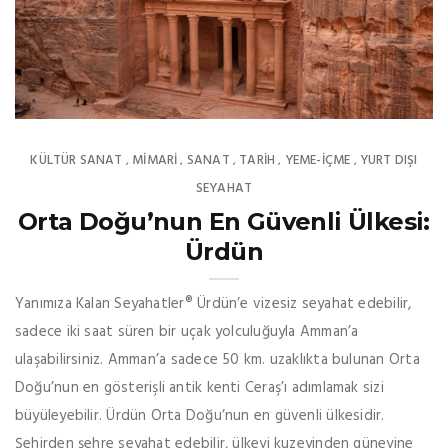
KÜLTÜR SANAT
MIMARI
SANAT
TARİH
YEME-İÇME
YURT DIŞI
,
,
,
,
,
SEYAHAT
Orta Doğu’nun En Güvenli Ülkesi:
Ürdün
Yanımıza Kalan Seyahatler® Ürdün’e vizesiz seyahat edebilir,
sadece iki saat süren bir uçak yolculuğuyla Amman’a
ulaşabilirsiniz. Amman’a sadece 50 km. uzaklıkta bulunan Orta
Doğu’nun en gösterişli antik kenti Ceraş’ı adımlamak sizi
büyüleyebilir. Ürdün Orta Doğu’nun en güvenli ülkesidir.
Şehirden şehre seyahat edebilir, ülkeyi kuzeyinden güneyine