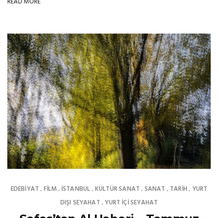
READ MORE
EDEBIYAT
FILM
İSTANBUL
KÜLTÜR SANAT
SANAT
TARİH
YURT
,
,
,
,
,
,
DIŞI SEYAHAT
YURT İÇİ SEYAHAT
,