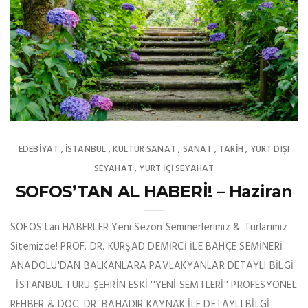
EDEBIYAT
İSTANBUL
KÜLTÜR SANAT
SANAT
TARİH
YURT DIŞI
,
,
,
,
,
SEYAHAT
YURT İÇİ SEYAHAT
,
SOFOS’TAN AL HABERİ! – Haziran
SOFOS'tan HABERLER Yeni Sezon Seminerlerimiz & Turlarımız
Sitemizde! PROF. DR. KÜRŞAD DEMİRCİ İLE BAHÇE SEMİNERİ
ANADOLU'DAN BALKANLARA PAVLAKYANLAR DETAYLI BİLGİ
İSTANBUL TURU ŞEHRİN ESKİ ''YENİ SEMTLERİ'' PROFESYONEL
REHBER & DOÇ. DR. BAHADIR KAYNAK İLE DETAYLI BİLGİ