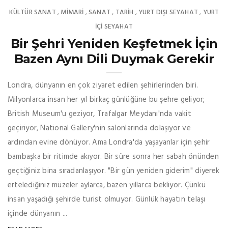
KÜLTÜR SANAT
MIMARI
SANAT
TARİH
YURT DIŞI SEYAHAT
YURT
,
,
,
,
,
İÇİ SEYAHAT
Bir Şehri Yeniden Keşfetmek İçin
Bazen Aynı Dili Duymak Gerekir
Londra, dünyanın en çok ziyaret edilen şehirlerinden biri.
Milyonlarca insan her yıl birkaç günlüğüne bu şehre geliyor;
British Museum'u geziyor, Trafalgar Meydanı'nda vakit
geçiriyor, National Gallery'nin salonlarında dolaşıyor ve
ardından evine dönüyor. Ama Londra'da yaşayanlar için şehir
bambaşka bir ritimde akıyor. Bir süre sonra her sabah önünden
geçtiğiniz bina sıradanlaşıyor. "Bir gün yeniden giderim" diyerek
ertelediğiniz müzeler aylarca, bazen yıllarca bekliyor. Çünkü
insan yaşadığı şehirde turist olmuyor. Günlük hayatın telaşı
içinde dünyanın ...