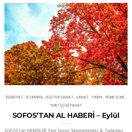
EDEBIYAT
İSTANBUL
KÜLTÜR SANAT
SANAT
TARİH
YEME-İÇME
,
,
,
,
,
,
YURT İÇİ SEYAHAT
SOFOS’TAN AL HABERİ – Eylül
SOFOS'tan HABERLER Yeni Sezon Seminerlerimiz & Turlarımız