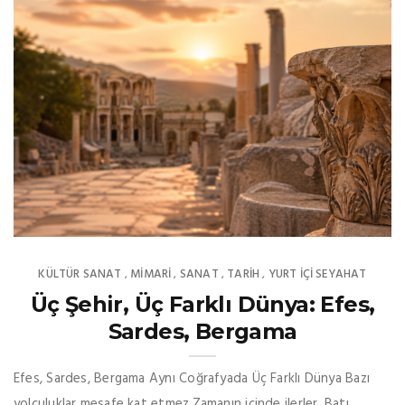
KÜLTÜR SANAT
MIMARI
SANAT
TARİH
YURT İÇİ SEYAHAT
,
,
,
,
Üç Şehir, Üç Farklı Dünya: Efes,
Sardes, Bergama
Efes, Sardes, Bergama Aynı Coğrafyada Üç Farklı Dünya Bazı
yolculuklar mesafe kat etmez.Zamanın içinde ilerler. Batı