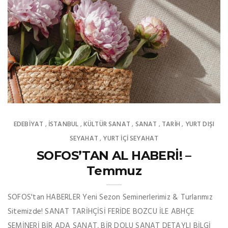
EDEBIYAT
İSTANBUL
KÜLTÜR SANAT
SANAT
TARİH
YURT DIŞI
,
,
,
,
,
SEYAHAT
YURT İÇİ SEYAHAT
,
SOFOS’TAN AL HABERİ! –
Temmuz
SOFOS'tan HABERLER Yeni Sezon Seminerlerimiz & Turlarımız
Sitemizde! SANAT TARİHÇİSİ FERİDE BOZCU İLE ABHÇE
SEMİNERİ BİR ADA SANAT, BİR DOLU SANAT DETAYLI BİLGİ