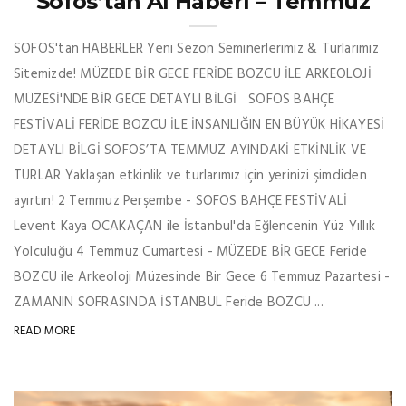
Sofos’tan Al Haberi – Temmuz
SOFOS'tan HABERLER Yeni Sezon Seminerlerimiz & Turlarımız
Sitemizde! MÜZEDE BİR GECE FERİDE BOZCU İLE ARKEOLOJİ
MÜZESİ'NDE BİR GECE DETAYLI BİLGİ SOFOS BAHÇE
FESTİVALİ FERİDE BOZCU İLE İNSANLIĞIN EN BÜYÜK HİKAYESİ
DETAYLI BİLGİ SOFOS’TA TEMMUZ AYINDAKİ ETKİNLİK VE
TURLAR Yaklaşan etkinlik ve turlarımız için yerinizi şimdiden
ayırtın! 2 Temmuz Perşembe - SOFOS BAHÇE FESTİVALİ
Levent Kaya OCAKAÇAN ile İstanbul'da Eğlencenin Yüz Yıllık
Yolculuğu 4 Temmuz Cumartesi - MÜZEDE BİR GECE Feride
BOZCU ile Arkeoloji Müzesinde Bir Gece 6 Temmuz Pazartesi -
ZAMANIN SOFRASINDA İSTANBUL Feride BOZCU ...
READ MORE