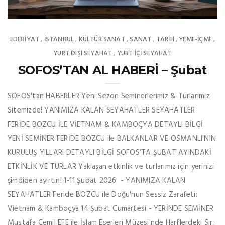
EDEBIYAT
İSTANBUL
KÜLTÜR SANAT
SANAT
TARİH
YEME-İÇME
,
,
,
,
,
,
YURT DIŞI SEYAHAT
YURT İÇİ SEYAHAT
,
SOFOS’TAN AL HABERİ – Şubat
SOFOS'tan HABERLER Yeni Sezon Seminerlerimiz & Turlarımız
Sitemizde! YANIMIZA KALAN SEYAHATLER SEYAHATLER
FERİDE BOZCU İLE VİETNAM & KAMBOÇYA DETAYLI BİLGİ
YENİ SEMİNER FERİDE BOZCU ile BALKANLAR VE OSMANLI'NIN
KURULUŞ YILLARI DETAYLI BİLGİ SOFOS’TA ŞUBAT AYINDAKİ
ETKİNLİK VE TURLAR Yaklaşan etkinlik ve turlarımız için yerinizi
şimdiden ayırtın! 1-11 Şubat 2026 - YANIMIZA KALAN
SEYAHATLER Feride BOZCU ile Doğu'nun Sessiz Zarafeti:
Vietnam & Kamboçya 14 Şubat Cumartesi - YERİNDE SEMİNER
Mustafa Cemil EFE ile İslam Eserleri Müzesi'nde Harflerdeki Sır: