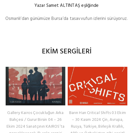
Yazar Samet ALTINTAŞ eşliğinde
Osmanlı’dan günümüze Bursa’da tasavvufun izlerini sürüyoruz.
EKİM SERGİLERİ
Gallery Kairos Çocukluğun Arka
Barın Han Critical Shifts 03 Ekim
Bahçesi / Gurur Birsin 04 – 26
– 30 Kasım 2024 Çin, Avrupa,
Ekim 2024 Sanatçının KAIROS’ta
Rusya, Türkiye, Birleşik Krallık,