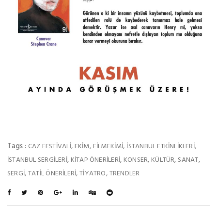
Tags :
,
,
,
,
CAZ FESTIVALI
EKIM
FILMEKIMI
ISTANBUL ETKINLIKLERI
,
,
,
,
,
ISTANBUL SERGILERI
KITAP ÖNERILERI
KONSER
KÜLTÜR
SANAT
,
,
,
SERGI
TATIL ÖNERILERI
TIYATRO
TRENDLER