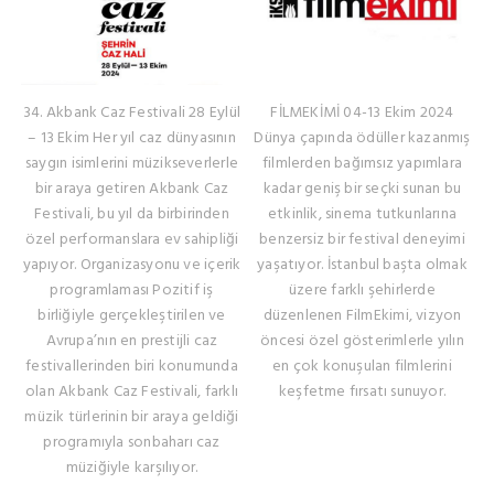
34. Akbank Caz Festivali 28 Eylül
FİLMEKİMİ 04-13 Ekim 2024
– 13 Ekim Her yıl caz dünyasının
Dünya çapında ödüller kazanmış
saygın isimlerini müzikseverlerle
filmlerden bağımsız yapımlara
bir araya getiren Akbank Caz
kadar geniş bir seçki sunan bu
Festivali, bu yıl da birbirinden
etkinlik, sinema tutkunlarına
özel performanslara ev sahipliği
benzersiz bir festival deneyimi
yapıyor. Organizasyonu ve içerik
yaşatıyor. İstanbul başta olmak
programlaması Pozitif iş
üzere farklı şehirlerde
birliğiyle gerçekleştirilen ve
düzenlenen FilmEkimi, vizyon
Avrupa’nın en prestijli caz
öncesi özel gösterimlerle yılın
festivallerinden biri konumunda
en çok konuşulan filmlerini
olan Akbank Caz Festivali, farklı
keşfetme fırsatı sunuyor.
müzik türlerinin bir araya geldiği
programıyla sonbaharı caz
müziğiyle karşılıyor.