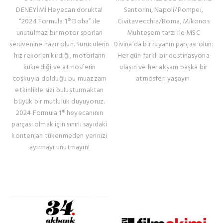
DENEYİMİ Heyecan dorukta!
Santorini, Napoli/Pompei,
“2024 Formula 1® Doha” ile
Civitavecchia/Roma, Mikonos
unutulmaz bir motor sporları
Muhteşem tarzı ile MSC
serüvenine hazır olun. Sürücülerin
Divina’da bir rüyanın parçası olun:
hız rekorları kırdığı, motorların
Her gün farklı bir destinasyona
kükrediği ve atmosferin
ulaşın ve her akşam başka bir
coşkuyla dolduğu bu muazzam
atmosferi yaşayın.
etkinlikle sizi buluşturmaktan
büyük bir mutluluk duyuyoruz.
2024 Formula 1® heyecanının
parçası olmak için sınırlı sayıdaki
kontenjan tükenmeden yerinizi
ayırmayı unutmayın!