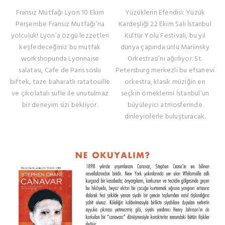
Fransız Mutfağı Lyon 10 Ekim
Yüzüklerin Efendisi: Yüzük
Perşembe Fransız Mutfağı’na
Kardeşliği 22 Ekim Salı İstanbul
yolculuk! Lyon’a özgü lezzetleri
Kültür Yolu Festivali, bu yıl
keşfedeceğiniz bu mutfak
dünya çapında ünlü Mariinsky
workshopunda Lyonnaise
Orkestrası’nı ağırlıyor. St.
salatası, Cafe de Paris soslu
Petersburg merkezli bu efsanevi
biftek, taze baharatlı ratatouille
orkestra, klasik müziğin en
ve çikolatalı sufle ile unutulmaz
seçkin örneklerini İstanbul’un
bir deneyim sizi bekliyor.
büyüleyici atmosferinde
dinleyicilerle buluşturacak.