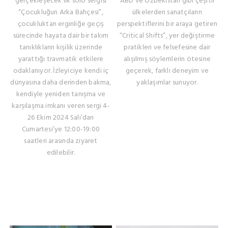
gerçekleşecek ilk solo sergisi
ABD ve Özbekistan gibi çeşitli
“Çocukluğun Arka Bahçesi”,
ülkelerden sanatçıların
çocukluktan erginliğe geçiş
perspektiflerini bir araya getiren
sürecinde hayata dair bir takım
“Critical Shifts”, yer değiştirme
tanıklıkların kişilik üzerinde
pratikleri ve felsefesine dair
yarattığı travmatik etkilere
alışılmış söylemlerin ötesine
odaklanıyor. İzleyiciye kendi iç
geçerek, farklı deneyim ve
dünyasına daha derinden bakma,
yaklaşımlar sunuyor.
kendiyle yeniden tanışma ve
karşılaşma imkanı veren sergi 4-
26 Ekim 2024 Salı’dan
Cumartesi’ye 12:00-19:00
saatleri arasında ziyaret
edilebilir.