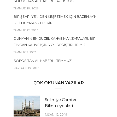
SOFOS’TAN AL HABERI – AĞUSTOS
TEMMUZ 30, 2026
BIR ŞEHRI YENIDEN KEŞFETMEK İÇIN BAZEN AYNI
DILI DUYMAK GEREKIR
TEMMUZ 22, 2026
DÜNYANIN EN GÜZEL KAHVE MANZARALARI: BIR
FINCAN KAHVE İÇIN YOL DEĞIŞTIRILIR MI?
TEMMUZ 7, 2026
SOFOS’TAN AL HABERI – TEMMUZ
HAZIRAN 30, 2026
ÇOK OKUNAN YAZILAR
Selimiye Cami ve
Bilinmeyenleri
NISAN 19, 2019