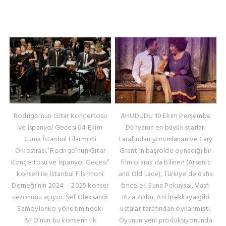
Rodrigo’nun Gitar Konçertosu
AHUDUDU 10 Ekim Perşembe
ve İspanyol Gecesi 04 Ekim
Dünyanın en büyük starları
Cuma İstanbul Filarmoni
tarafından yorumlanan ve Cary
Orkestrası,”Rodrigo’nun Gitar
Grant’ın başrolde oynadığı bir
Konçertosu ve İspanyol Gecesi”
film olarak da bilinen (Arsenic
konseri ile İstanbul Filarmoni
and Old Lace), Türkiye’de daha
Derneği’nin 2024 – 2025 konser
önceleri Suna Pekuysal, Vasfi
sezonunu açıyor. Şef Oleksandr
Rıza Zobu, Ani İpekkaya gibi
Samoylenko yönetimindeki
ustalar tarafından oynanmıştı.
İSFO’nun bu konserin ilk
Oyunun yeni prodüksiyonunda