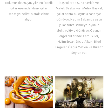
bölümünde 20. yüzyılın en ikonik
başrollerde Suna Keskin ve
gitar eserinde klasik gitar
Melek Baykal var. Melek Baykal,
sanatçısı solist olarak sahne
yıllar sonra bu oyunla sahneye
alıyor.
dönüyor. Nedim Saban da uzun
yıllar sonra sahneye oyunun
delisi rolüyle dönüyor. Oyunun
diğer rollerinde Cem Güler,
Halim Ercan, Dicle Alkan, Birol
Engeler, Özgür Yetkin ve Bülent
Seyran var.