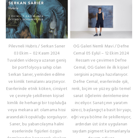
Pilevneli Hubris / Serkan Sarıer
OG Galeri Nemli Mavi / Defne
03 Ekim – 02 Kasım 2024
Cemal 05 Eylül – 12 Ekim 2024
Tuvalden videoya uzanan geniş
Ressam ve çevirmen Defne
bir portfolyoya sahip olan
Cemal, OG Galeri ile ilk kişisel
Serkan Sarıer, yerinden edilme
sergisini açmaya hazırlanıyor.
ve kimlik temalarını araştırıyor.
Defne Cemal, eserlerinde ışık,
Eserlerinde etnik köken, cinsiyet
renk, biçim ve yüzey gibi temel
ve çevreyle şekillenen kişisel
sanat öğelerini derinlemesine
kimlik ile herhangi bir topluluğa
inceliyor. Sanatçının yaratım
veya mekana ait olamama hissi
süreci, başlangıçta basit bir yapı,
arasındaki kopukluğu sorguluyor.
eğri veya bölme ile şekilleniyor,
Sarıer, bu yabancılaşma halini
ardından üst üste uygulanan
eserlerinde figürleri özgün
saydam pigment katmanlarıyla