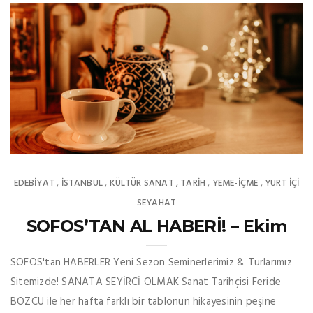
EDEBIYAT
İSTANBUL
KÜLTÜR SANAT
TARİH
YEME-İÇME
YURT İÇİ
,
,
,
,
,
SEYAHAT
SOFOS’TAN AL HABERİ! – Ekim
SOFOS'tan HABERLER Yeni Sezon Seminerlerimiz & Turlarımız
Sitemizde! SANATA SEYİRCİ OLMAK Sanat Tarihçisi Feride
BOZCU ile her hafta farklı bir tablonun hikayesinin peşine