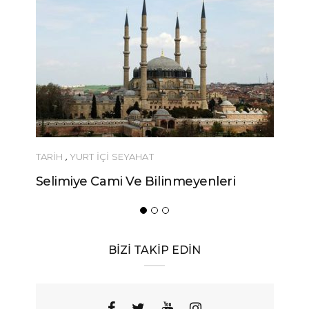
TARİH
,
YURT İÇİ SEYAHAT
YEME-İÇME
Selimiye Cami Ve Bilinmeyenleri
Urfa’nın Bir
Yöresel Ye
BİZİ TAKİP EDİN