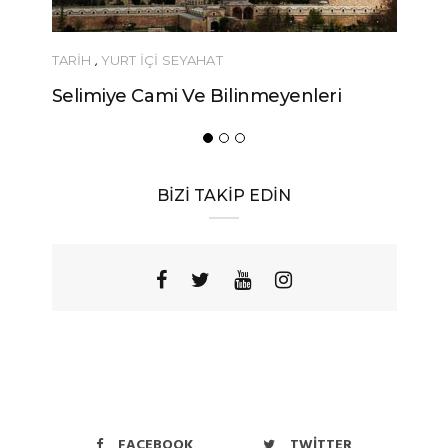
YEME-İÇME
ri
Urfa’nın Birbirinden Lezzetli 10
Yöresel Yemeği
BİZİ TAKİP EDİN
FACEBOOK
TWITTER