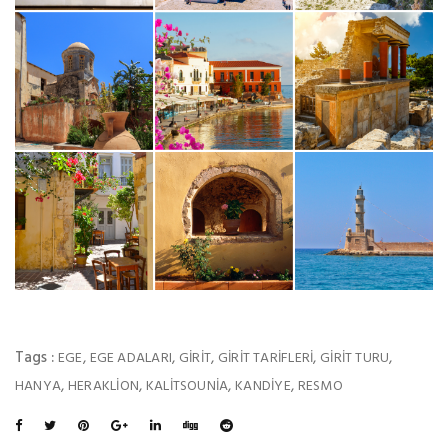
Tags :
,
,
,
,
,
EGE
EGE ADALARI
GIRIT
GIRIT TARIFLERI
GIRIT TURU
,
,
,
,
HANYA
HERAKLION
KALITSOUNIA
KANDIYE
RESMO