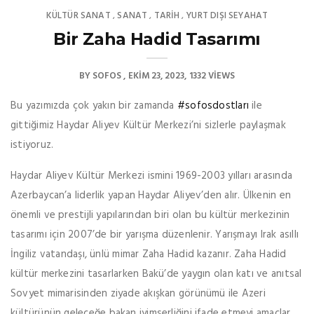
KÜLTÜR SANAT
SANAT
TARİH
YURT DIŞI SEYAHAT
,
,
,
Bir Zaha Hadid Tasarımı
BY
SOFOS
EKIM 23, 2023
1332 VIEWS
Bu yazımızda çok yakın bir zamanda
#sofosdostları
ile
gittiğimiz Haydar Aliyev Kültür Merkezi’ni sizlerle paylaşmak
istiyoruz.
Haydar Aliyev Kültür Merkezi ismini 1969-2003 yılları arasında
Azerbaycan’a liderlik yapan Haydar Aliyev’den alır. Ülkenin en
önemli ve prestijli yapılarından biri olan bu kültür merkezinin
tasarımı için 2007’de bir yarışma düzenlenir. Yarışmayı Irak asıllı
İngiliz vatandaşı, ünlü mimar Zaha Hadid kazanır. Zaha Hadid
kültür merkezini tasarlarken Bakü’de yaygın olan katı ve anıtsal
Sovyet mimarisinden ziyade akışkan görünümü ile Azeri
kültürünün geleceğe bakan iyimserliğini ifade etmeyi amaçlar.