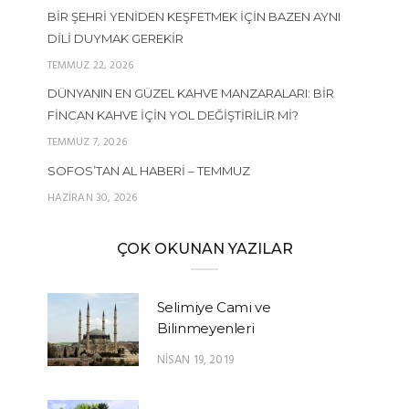
BIR ŞEHRI YENIDEN KEŞFETMEK İÇIN BAZEN AYNI
DILI DUYMAK GEREKIR
TEMMUZ 22, 2026
DÜNYANIN EN GÜZEL KAHVE MANZARALARI: BIR
FINCAN KAHVE İÇIN YOL DEĞIŞTIRILIR MI?
TEMMUZ 7, 2026
SOFOS’TAN AL HABERI – TEMMUZ
HAZIRAN 30, 2026
ÇOK OKUNAN YAZILAR
Selimiye Cami ve
Bilinmeyenleri
NISAN 19, 2019