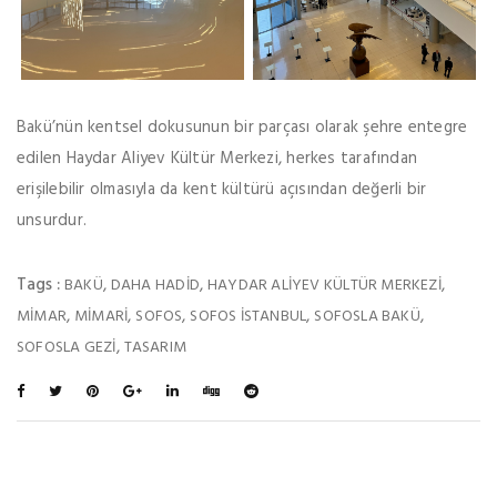
Bakü’nün kentsel dokusunun bir parçası olarak şehre entegre
edilen Haydar Aliyev Kültür Merkezi, herkes tarafından
erişilebilir olmasıyla da kent kültürü açısından değerli bir
unsurdur.
Tags :
,
,
,
BAKÜ
DAHA HADID
HAYDAR ALIYEV KÜLTÜR MERKEZI
,
,
,
,
,
MIMAR
MIMARI
SOFOS
SOFOS ISTANBUL
SOFOSLA BAKÜ
,
SOFOSLA GEZI
TASARIM