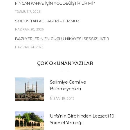
FINCAN KAHVE İÇIN YOL DEĞIŞTIRILIR MI?
TEMMUZ 7, 2026
SOFOS’TAN AL HABERI – TEMMUZ
HAZIRAN 30, 2026
BAZI YERLERIN EN GÜÇLÜ HIKÂYESI SESSIZLIKTIR
HAZIRAN 24, 2026
ÇOK OKUNAN YAZILAR
Selimiye Cami ve
Bilinmeyenleri
NISAN 19, 2019
Urfa’nın Birbirinden Lezzetli 10
Yöresel Yemeği