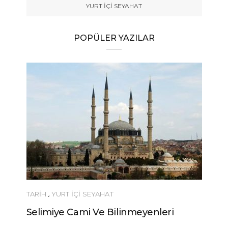
YURT İÇİ SEYAHAT
POPÜLER YAZILAR
TARİH
,
YURT İÇİ SEYAHAT
YEME-İ
Selimiye Cami Ve Bilinmeyenleri
Urfa’n