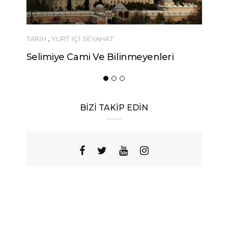
YEME-İÇME
i
Urfa’nın Birbirinden Lezzetli 10
Yöresel Yemeği
BİZİ TAKİP EDİN