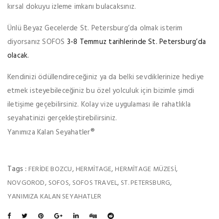
kırsal dokuyu izleme
imkanı bulacaksınız.
Ünlü Beyaz Gecelerde St. Petersburg’da olmak isterim
diyorsanız SOFOS
3-8 Temmuz tarihlerinde St. Petersburg’da
olacak.
Kendinizi ödüllendireceğiniz ya da belki sevdiklerinize hediye
etmek isteyebileceğiniz bu özel yolculuk için bizimle şimdi
iletişime geçebilirsiniz. Kolay vize uygulaması ile rahatlıkla
seyahatinizi gerçekleştirebilirsiniz.
®
Yanımıza Kalan Seyahatler
Tags :
,
,
,
FERIDE BOZCU
HERMITAGE
HERMITAGE MÜZESI
,
,
,
,
NOVGOROD
SOFOS
SOFOS TRAVEL
ST. PETERSBURG
YANIMIZA KALAN SEYAHATLER