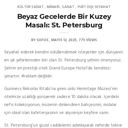
KÜLTÜR SANAT
MIMARI
SANAT
YURT DIŞI SEYAHAT
,
,
,
Beyaz Gecelerde Bir Kuzey
Masalı: St. Petersburg
BY
SOFOS
MAYIS 12, 2025
775 VIEWS
Seyahat ederek kendini ödüllendirmek isteyenler için dünyanın
en şık şehirlerinden biri olan St. Petersburg şehrini öneriyoruz.
Şehrin en prestijli oteli Grand Europe Hotel’de kendinizi
şımartın. #reklam değildir.
Guinness Rekorlar Kitabı’na giren ünlü Hermitage Müzesi’nin
otelinize uzaklığı yürüyerek sadece 10 dakika olacak. İçerdeki
nefis koleksiyonun, müzenin dinlendiren bahçesinin, molalar
için ideal olan kafeteryasının ve alışverişin keyfine varın.
St. Petersburg’un güzel caddelerini adımlayarak nehirde tekne