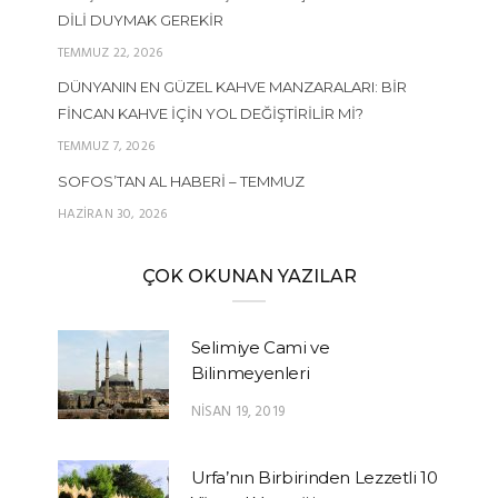
DILI DUYMAK GEREKIR
TEMMUZ 22, 2026
DÜNYANIN EN GÜZEL KAHVE MANZARALARI: BIR
FINCAN KAHVE İÇIN YOL DEĞIŞTIRILIR MI?
TEMMUZ 7, 2026
SOFOS’TAN AL HABERI – TEMMUZ
HAZIRAN 30, 2026
ÇOK OKUNAN YAZILAR
Selimiye Cami ve
Bilinmeyenleri
NISAN 19, 2019
Urfa’nın Birbirinden Lezzetli 10