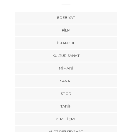
EDEBIYAT
FILM
İSTANBUL
KÜLTÜR SANAT
MIMARI
SANAT
SPOR
TARİH
YEME-İÇME
YURT DIŞI SEYAHAT