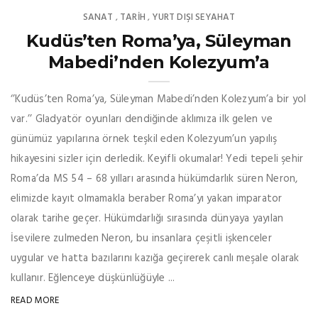
SANAT
TARİH
YURT DIŞI SEYAHAT
,
,
Kudüs’ten Roma’ya, Süleyman
Mabedi’nden Kolezyum’a
‘’Kudüs’ten Roma’ya, Süleyman Mabedi’nden Kolezyum’a bir yol
var.’’ Gladyatör oyunları dendiğinde aklımıza ilk gelen ve
günümüz yapılarına örnek teşkil eden Kolezyum’un yapılış
hikayesini sizler için derledik. Keyifli okumalar! Yedi tepeli şehir
Roma’da MS 54 – 68 yılları arasında hükümdarlık süren Neron,
elimizde kayıt olmamakla beraber Roma’yı yakan imparator
olarak tarihe geçer. Hükümdarlığı sırasında dünyaya yayılan
İsevilere zulmeden Neron, bu insanlara çeşitli işkenceler
uygular ve hatta bazılarını kazığa geçirerek canlı meşale olarak
kullanır. Eğlenceye düşkünlüğüyle ...
READ MORE