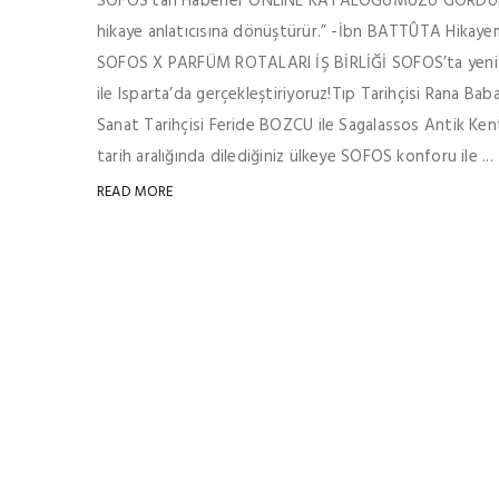
SOFOS'tan Haberler ONLINE KATALOĞUMUZU GÖRDÜNÜZ M
hikaye anlatıcısına dönüştürür.” -İbn BATTÛTA Hikay
SOFOS X PARFÜM ROTALARI İŞ BİRLİĞİ SOFOS’ta yeni Parf
ile Isparta’da gerçekleştiriyoruz! ​​​​​​​ Tıp Tarihçisi Ran
Sanat Tarihçisi Feride BOZCU ile Sagalassos Antik Kenti’ni
tarih aralığında dilediğiniz ülkeye SOFOS konforu ile ...
READ MORE