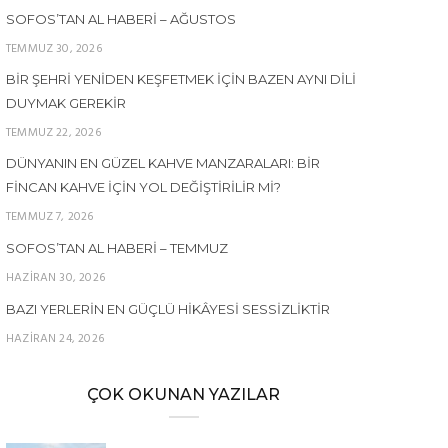
SOFOS’TAN AL HABERI – AĞUSTOS
TEMMUZ 30, 2026
BIR ŞEHRI YENIDEN KEŞFETMEK İÇIN BAZEN AYNI DILI
DUYMAK GEREKIR
TEMMUZ 22, 2026
DÜNYANIN EN GÜZEL KAHVE MANZARALARI: BIR
FINCAN KAHVE İÇIN YOL DEĞIŞTIRILIR MI?
TEMMUZ 7, 2026
SOFOS’TAN AL HABERI – TEMMUZ
HAZIRAN 30, 2026
BAZI YERLERIN EN GÜÇLÜ HIKÂYESI SESSIZLIKTIR
HAZIRAN 24, 2026
ÇOK OKUNAN YAZILAR