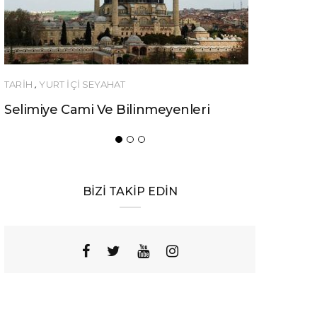
YAHAT
YEME-İÇME
Ve Bilinmeyenleri
Urfa’nın Birbirinden Lezze
Yemeği
BİZİ TAKİP EDİN