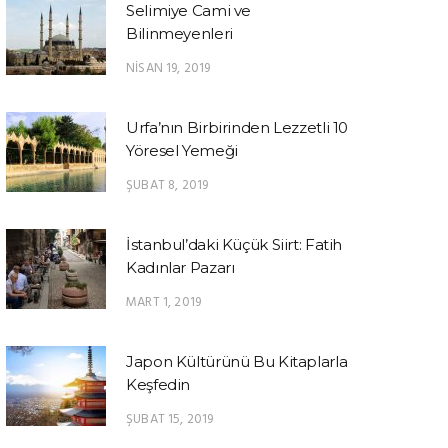
Selimiye Cami ve
Bilinmeyenleri
NISAN 19, 2019
Urfa’nın Birbirinden Lezzetli 10
Yöresel Yemeği
ŞUBAT 8, 2019
İstanbul’daki Küçük Siirt: Fatih
Kadınlar Pazarı
MART 1, 2019
Japon Kültürünü Bu Kitaplarla
Keşfedin
ŞUBAT 15, 2019