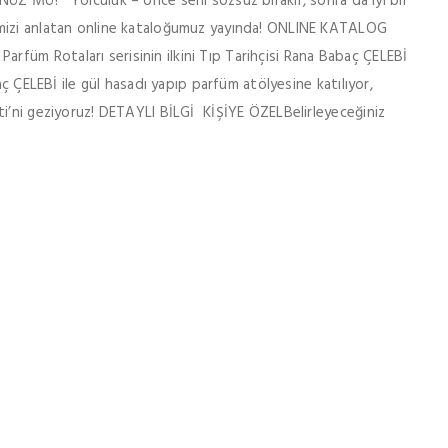
Ü? “Yolculuk – önce seni sözsüz bırakır, sonra da iyi bir
emizi anlatan online kataloğumuz yayında! ONLINE KATALOG
üm Rotaları serisinin ilkini Tıp Tarihçisi Rana Babaç ÇELEBİ
a Babaç ÇELEBİ ile gül hasadı yapıp parfüm atölyesine katılıyor,
 geziyoruz! DETAYLI BİLGİ KİŞİYE ÖZEL ​​​​​​​ Belirleyeceğiniz