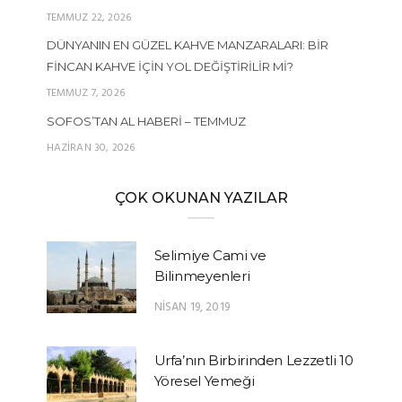
TEMMUZ 22, 2026
DÜNYANIN EN GÜZEL KAHVE MANZARALARI: BIR
FINCAN KAHVE İÇIN YOL DEĞIŞTIRILIR MI?
TEMMUZ 7, 2026
SOFOS’TAN AL HABERI – TEMMUZ
HAZIRAN 30, 2026
ÇOK OKUNAN YAZILAR
Selimiye Cami ve
Bilinmeyenleri
NISAN 19, 2019
Urfa’nın Birbirinden Lezzetli 10
Yöresel Yemeği