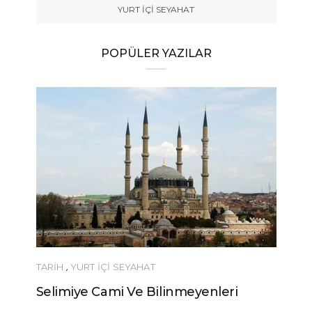
YURT İÇİ SEYAHAT
POPÜLER YAZILAR
TARİH
,
YURT İÇİ SEYAHAT
Selimiye Cami Ve Bilinmeyenleri