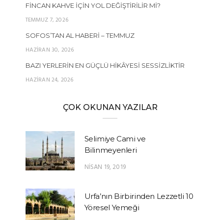
FINCAN KAHVE İÇIN YOL DEĞIŞTIRILIR MI?
TEMMUZ 7, 2026
SOFOS’TAN AL HABERI – TEMMUZ
HAZIRAN 30, 2026
BAZI YERLERIN EN GÜÇLÜ HIKÂYESI SESSIZLIKTIR
HAZIRAN 24, 2026
ÇOK OKUNAN YAZILAR
Selimiye Cami ve
Bilinmeyenleri
NISAN 19, 2019
Urfa’nın Birbirinden Lezzetli 10
Yöresel Yemeği