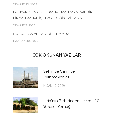
TEMMUZ 22, 2026
DÜNYANIN EN GÜZEL KAHVE MANZARALARI: BIR
FINCAN KAHVE İÇIN YOL DEĞIŞTIRILIR MI?
TEMMUZ 7, 2026
SOFOS’TAN AL HABERI – TEMMUZ
HAZIRAN 30, 2026
ÇOK OKUNAN YAZILAR
Selimiye Cami ve
Bilinmeyenleri
NISAN 19, 2019
Urfa’nın Birbirinden Lezzetli 10
Yöresel Yemeği