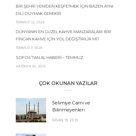
BIR ŞEHRI YENIDEN KEŞFETMEK İÇIN BAZEN AYNI
DILI DUYMAK GEREKIR
TEMMUZ 22, 2026
DÜNYANIN EN GÜZEL KAHVE MANZARALARI: BIR
FINCAN KAHVE İÇIN YOL DEĞIŞTIRILIR MI?
TEMMUZ 7, 2026
SOFOS’TAN AL HABERI – TEMMUZ
HAZIRAN 30, 2026
ÇOK OKUNAN YAZILAR
Selimiye Cami ve
Bilinmeyenleri
NISAN 19, 2019