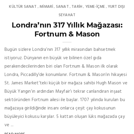
KÜLTÜR SANAT
MIMARI
SANAT
TARİH
YEME-İÇME
YURT DIŞI
,
,
,
,
,
SEYAHAT
Londra’nın 317 Yıllık Mağazası:
Fortnum & Mason
Bugün sizlere Londra’nın 317 yıllık mirasından bahsetmek
istiyoruz. Dünyanın en büyük ve bilinen özel gıda
perakendecilerinden biri olan Fortnum & Mason ilk olarak
Londra, Piccadilly’de konumlanır. Fortnum & Mason’ın hikayesi
St. James Market’teki küçük bir mağaza sahibi Hugh Mason ve
Büyük Yangın’ın ardından Mayfair’ı tekrar canlandıran inşaat
sektöründen Fortnum ailesi ile başlar. 1707 yılında kurulan bu
mağazaya girildiğinde insanı onlarca çeşit çay kokusunun
büyüleyici kokusu karşılar. 5 kattan oluşan lüks mağazada çay
ve ...