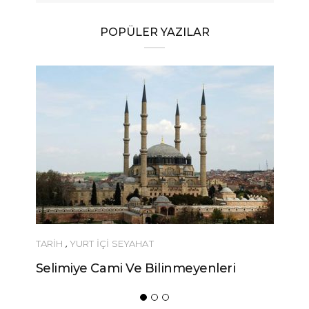
POPÜLER YAZILAR
TARİH
,
YURT İÇİ SEYAHAT
YEME-
Selimiye Cami Ve Bilinmeyenleri
Urfa’
Yöres