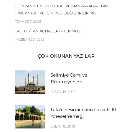
DÜNYANIN EN GÜZEL KAHVE MANZARALARI: BIR
FINCAN KAHVE İÇIN YOL DEĞIŞTIRILIR MI?
TEMMUZ 7, 2026
SOFOS’TAN AL HABERI – TEMMUZ
HAZIRAN 30, 2026
ÇOK OKUNAN YAZILAR
Selimiye Cami ve
Bilinmeyenleri
NISAN 19, 2019
Urfa’nın Birbirinden Lezzetli 10
Yöresel Yemeği
ŞUBAT 8, 2019