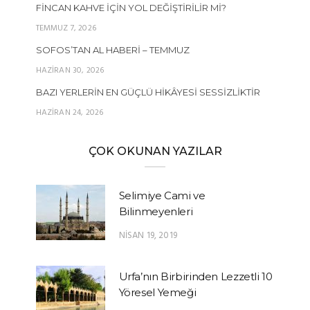
FINCAN KAHVE İÇIN YOL DEĞIŞTIRILIR MI?
TEMMUZ 7, 2026
SOFOS’TAN AL HABERI – TEMMUZ
HAZIRAN 30, 2026
BAZI YERLERIN EN GÜÇLÜ HIKÂYESI SESSIZLIKTIR
HAZIRAN 24, 2026
ÇOK OKUNAN YAZILAR
Selimiye Cami ve
Bilinmeyenleri
NISAN 19, 2019
Urfa’nın Birbirinden Lezzetli 10
Yöresel Yemeği