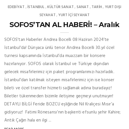
EDEBIYAT
İSTANBUL
KÜLTÜR SANAT
SANAT
TARİH
YURT DIŞI
,
,
,
,
,
SEYAHAT
YURT İÇİ SEYAHAT
,
SOFOS’TAN AL HABERİ! – Aralık
SOFOS'tan Haberler Andrea Bocelli 08 Haziran 2024’te
İstanbul’da! Dünyaca ünlü tenor Andrea Bocelli 30.yıl özel
turnesi kapsamında İstanbul’da muazzam bir konsere
hazırlanıyor. SOFOS olarak İstanbul ve Türkiye dışından
gelecek misafirlerimiz için paket programlarımızı hazırladık.
İstanbul’dan katılmak isteyen misafirlerimiz için ise konser
bileti ve özel transfer hizmeti sağlamak adına buradayız!
Biletler tükenmeden bizimle iletişime geçmeyi unutmayın!
DETAYLI BİLGİ Feride BOZCU eşliğinde Nil Kraliçesi Mısır’a
gidiyoruz! Fatimi Rönesansı’nın başkenti efsunlu şehir Kahire;
Antik Çağın hala en ilgi ...