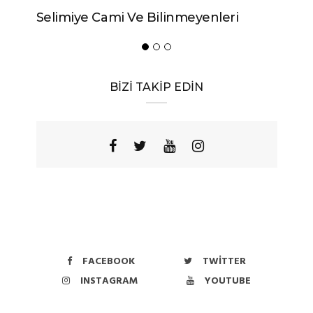
Selimiye Cami Ve Bilinmeyenleri
Urfa’
Yöres
BİZİ TAKİP EDİN
FACEBOOK
TWITTER
INSTAGRAM
YOUTUBE