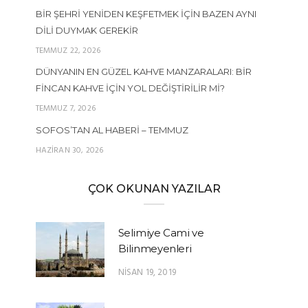
BIR ŞEHRI YENIDEN KEŞFETMEK İÇIN BAZEN AYNI
DILI DUYMAK GEREKIR
TEMMUZ 22, 2026
DÜNYANIN EN GÜZEL KAHVE MANZARALARI: BIR
FINCAN KAHVE İÇIN YOL DEĞIŞTIRILIR MI?
TEMMUZ 7, 2026
SOFOS’TAN AL HABERI – TEMMUZ
HAZIRAN 30, 2026
ÇOK OKUNAN YAZILAR
Selimiye Cami ve
Bilinmeyenleri
NISAN 19, 2019