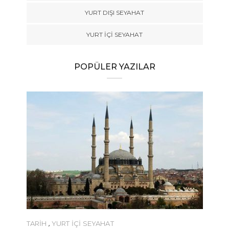
YURT DIŞI SEYAHAT
YURT İÇİ SEYAHAT
POPÜLER YAZILAR
TARİH
,
YURT İÇİ SEYAHAT
YEME-