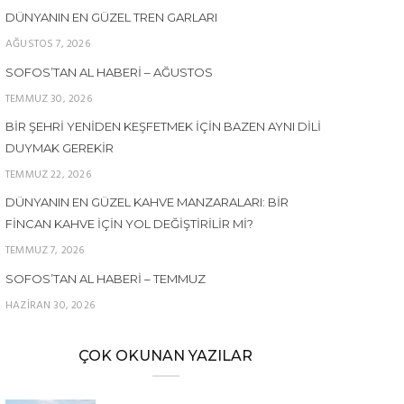
DÜNYANIN EN GÜZEL TREN GARLARI
AĞUSTOS 7, 2026
SOFOS’TAN AL HABERI – AĞUSTOS
TEMMUZ 30, 2026
BIR ŞEHRI YENIDEN KEŞFETMEK İÇIN BAZEN AYNI DILI
DUYMAK GEREKIR
TEMMUZ 22, 2026
DÜNYANIN EN GÜZEL KAHVE MANZARALARI: BIR
FINCAN KAHVE İÇIN YOL DEĞIŞTIRILIR MI?
TEMMUZ 7, 2026
SOFOS’TAN AL HABERI – TEMMUZ
HAZIRAN 30, 2026
ÇOK OKUNAN YAZILAR