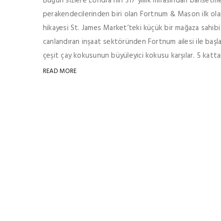
Bugün sizlere Londra’nın 317 yıllık mirasından bahsetm
perakendecilerinden biri olan Fortnum & Mason ilk ola
hikayesi St. James Market’teki küçük bir mağaza sahib
canlandıran inşaat sektöründen Fortnum ailesi ile başla
çeşit çay kokusunun büyüleyici kokusu karşılar. 5 katta
READ MORE