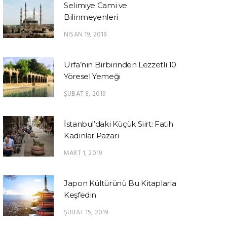
Selimiye Cami ve
Bilinmeyenleri
NISAN 19, 2019
Urfa’nın Birbirinden Lezzetli 10
Yöresel Yemeği
ŞUBAT 8, 2019
İstanbul’daki Küçük Siirt: Fatih
Kadınlar Pazarı
MART 1, 2019
Japon Kültürünü Bu Kitaplarla
Keşfedin
ŞUBAT 15, 2019