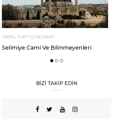
İÇİ SEYAHAT
YEME-İÇME
ami Ve Bilinmeyenleri
Urfa’nın Birbirinden 
Yemeği
BİZİ TAKİP EDİN