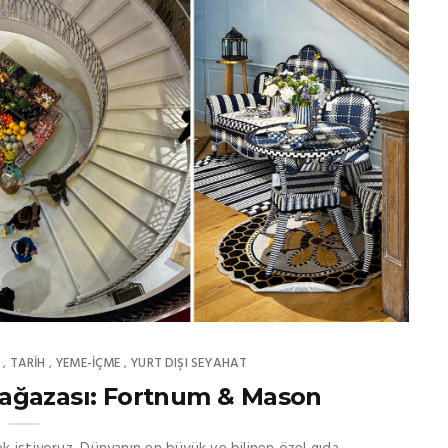
T
TARİH
YEME-İÇME
YURT DIŞI SEYAHAT
,
,
,
 Mağazası: Fortnum & Mason