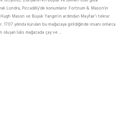
ek istiyoruz. Dünyanın en büyük ve bilinen özel gıda
rak Londra, Piccadilly’de konumlanır. Fortnum & Mason’ın
i Hugh Mason ve Büyük Yangın’ın ardından Mayfair’ı tekrar
r. 1707 yılında kurulan bu mağazaya girildiğinde insanı onlarca
n oluşan lüks mağazada çay ve ...