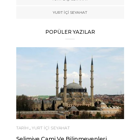
YURT İÇİ SEYAHAT
POPÜLER YAZILAR
TARİH
,
YURT İÇİ SEYAHAT
Selimiye Cami Ve Bilinmeyenleri