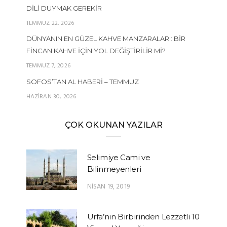
DILI DUYMAK GEREKIR
TEMMUZ 22, 2026
DÜNYANIN EN GÜZEL KAHVE MANZARALARI: BIR
FINCAN KAHVE İÇIN YOL DEĞIŞTIRILIR MI?
TEMMUZ 7, 2026
SOFOS’TAN AL HABERI – TEMMUZ
HAZIRAN 30, 2026
ÇOK OKUNAN YAZILAR
Selimiye Cami ve
Bilinmeyenleri
NISAN 19, 2019
Urfa’nın Birbirinden Lezzetli 10