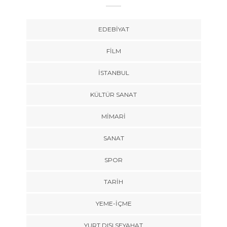
EDEBIYAT
FILM
İSTANBUL
KÜLTÜR SANAT
MIMARI
SANAT
SPOR
TARİH
YEME-İÇME
YURT DIŞI SEYAHAT