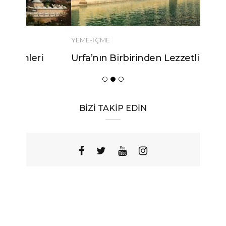
YEME-İÇME
Urfa’nın Birbirinden Lezzetli 10
Yöresel Yemeği
BİZİ TAKİP EDİN