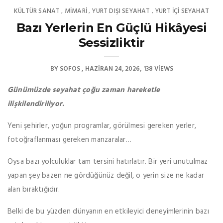
KÜLTÜR SANAT
MIMARI
YURT DIŞI SEYAHAT
YURT İÇİ SEYAHAT
,
,
,
Bazı Yerlerin En Güçlü Hikâyesi
Sessizliktir
BY
SOFOS
HAZIRAN 24, 2026
138 VIEWS
Günümüzde seyahat çoğu zaman hareketle
ilişkilendiriliyor.
Yeni şehirler, yoğun programlar, görülmesi gereken yerler,
fotoğraflanması gereken manzaralar…
Oysa bazı yolculuklar tam tersini hatırlatır. Bir yeri unutulmaz
yapan şey bazen ne gördüğünüz değil, o yerin size ne kadar
alan bıraktığıdır.
Belki de bu yüzden dünyanın en etkileyici deneyimlerinin bazı