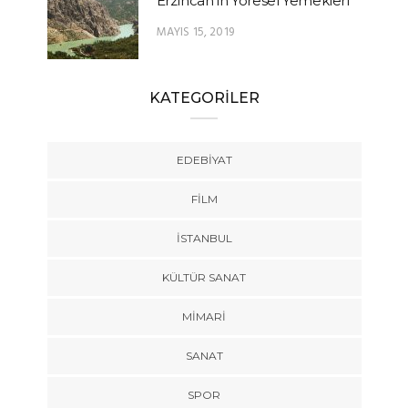
Erzincan’ın Yöresel Yemekleri
MAYIS 15, 2019
KATEGORİLER
EDEBIYAT
FILM
İSTANBUL
KÜLTÜR SANAT
MIMARI
SANAT
SPOR