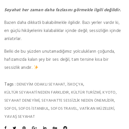
Seyahat her zaman daha fazlasını görmekle ilgili değildir.
Bazen daha dikkatli bakabilmekle ilgilidir. Bazı yerler vardır ki,
en güçlü hikâyelerini kalabalıklar içinde değil; sessizliğin içinde
anlatırlar.
Belki de bu yüzden unutamadığımız yolculukların çoğunda,
hafızamızda kalan şey bir ses değil, tam tersine kısa bir
sessizlik anıdır.
Tags :
,
,
DENEYIM ODAKLI SEYAHAT
ISKOÇYA
,
,
,
KÜLTÜR SEYAHATI NEDEN FARKLIDIR
KÜLTÜR TURIZMI
KYOTO
,
,
SEYAHAT DENEYIMI
SEYAHATTE SESSIZLIK NEDEN ÖNEMLIDIR
,
,
,
,
SOFOS
SOFOS ISTANBUL
SOFOS TRAVEL
VATIKAN MÜZELERI
YAVAŞ SEYAHAT