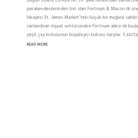
Bugün sizlere Londra’nın 317 yıllık mirasından bahsetm
perakendecilerinden biri olan Fortnum & Mason ilk ola
hikayesi St. James Market’teki küçük bir mağaza sahib
canlandıran inşaat sektöründen Fortnum ailesi ile başla
çeşit çay kokusunun büyüleyici kokusu karşılar. 5 katta
READ MORE