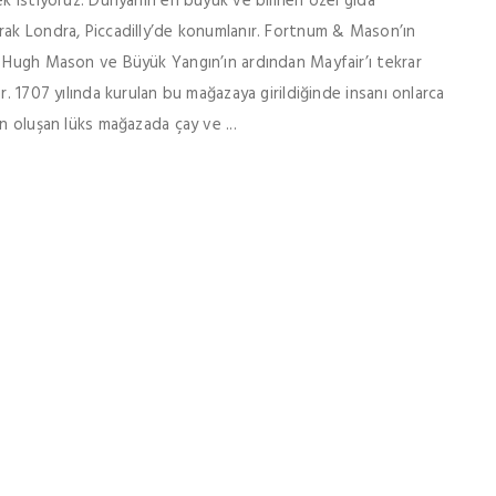
ek istiyoruz. Dünyanın en büyük ve bilinen özel gıda
rak Londra, Piccadilly’de konumlanır. Fortnum & Mason’ın
i Hugh Mason ve Büyük Yangın’ın ardından Mayfair’ı tekrar
r. 1707 yılında kurulan bu mağazaya girildiğinde insanı onlarca
n oluşan lüks mağazada çay ve ...