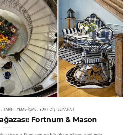
T
TARİH
YEME-İÇME
YURT DIŞI SEYAHAT
,
,
,
 Mağazası: Fortnum & Mason