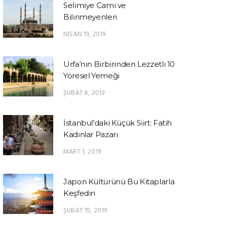
Selimiye Cami ve
Bilinmeyenleri
NISAN 19, 2019
Urfa’nın Birbirinden Lezzetli 10
Yöresel Yemeği
ŞUBAT 8, 2019
İstanbul’daki Küçük Siirt: Fatih
Kadınlar Pazarı
MART 1, 2019
Japon Kültürünü Bu Kitaplarla
Keşfedin
ŞUBAT 15, 2019