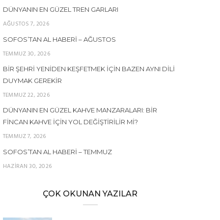
DÜNYANIN EN GÜZEL TREN GARLARI
AĞUSTOS 7, 2026
SOFOS’TAN AL HABERI – AĞUSTOS
TEMMUZ 30, 2026
BIR ŞEHRI YENIDEN KEŞFETMEK İÇIN BAZEN AYNI DILI
DUYMAK GEREKIR
TEMMUZ 22, 2026
DÜNYANIN EN GÜZEL KAHVE MANZARALARI: BIR
FINCAN KAHVE İÇIN YOL DEĞIŞTIRILIR MI?
TEMMUZ 7, 2026
SOFOS’TAN AL HABERI – TEMMUZ
HAZIRAN 30, 2026
ÇOK OKUNAN YAZILAR