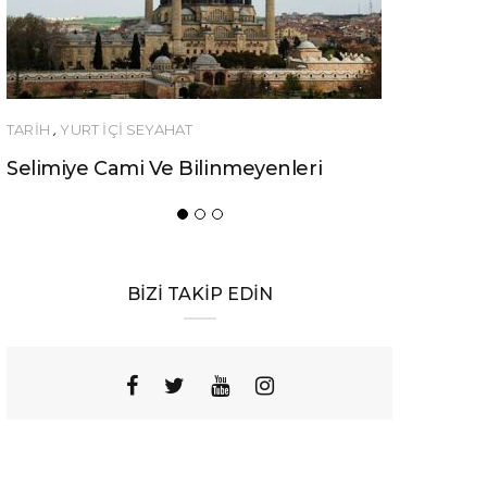
T İÇİ SEYAHAT
YEME-İÇME
e Cami Ve Bilinmeyenleri
Urfa’nın Birbirinde
Yemeği
BİZİ TAKİP EDİN