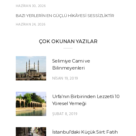
HAZIRAN 30, 2026
BAZI YERLERIN EN GÜÇLÜ HIKÂYESI SESSIZLIKTIR
HAZIRAN 24, 2026
ÇOK OKUNAN YAZILAR
Selimiye Cami ve
Bilinmeyenleri
NISAN 19, 2019
Urfa’nın Birbirinden Lezzetli 10
Yöresel Yemeği
ŞUBAT 8, 2019
İstanbul’daki Küçük Siirt: Fatih