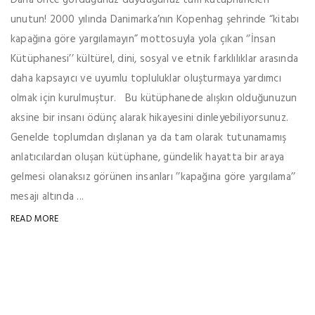
Daha önce gördüğünüz duyduğunuz tüm kütüphaneleri
unutun! 2000 yılında Danimarka’nın Kopenhag şehrinde “kitabı
kapağına göre yargılamayın” mottosuyla yola çıkan ‘’İnsan
Kütüphanesi’’ kültürel, dini, sosyal ve etnik farklılıklar arasında
daha kapsayıcı ve uyumlu topluluklar oluşturmaya yardımcı
olmak için kurulmuştur. Bu kütüphanede alışkın olduğunuzun
aksine bir insanı ödünç alarak hikayesini dinleyebiliyorsunuz.
Genelde toplumdan dışlanan ya da tam olarak tutunamamış
anlatıcılardan oluşan kütüphane, gündelik hayatta bir araya
gelmesi olanaksız görünen insanları ’’kapağına göre yargılama’’
mesajı altında ...
READ MORE