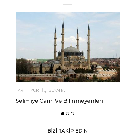
EYAHAT
YEME-İÇME
 Ve Bilinmeyenleri
Urfa’nın Birbirinden Lezze
Yöresel Yemeği
BİZİ TAKİP EDİN