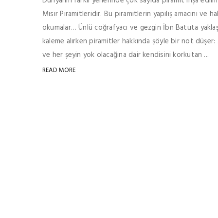
Dünyanın farklı yerlerinde çok sayıda piramit inşa edil
Mısır Piramitleridir. Bu piramitlerin yapılış amacını ve ha
okumalar… Ünlü coğrafyacı ve gezgin İbn Batuta yaklaşık
kaleme alırken piramitler hakkında şöyle bir not düşer: 
ve her şeyin yok olacağına dair kendisini korkutan ...
READ MORE