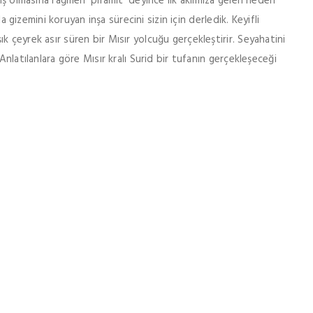
miş olmasına rağmen ‘piramit’ deyince ilk aklımıza gelen neden
la gizemini koruyan inşa sürecini sizin için derledik. Keyifli
 çeyrek asır süren bir Mısır yolcuğu gerçekleştirir. Seyahatini
Anlatılanlara göre Mısır kralı Surid bir tufanın gerçekleşeceği