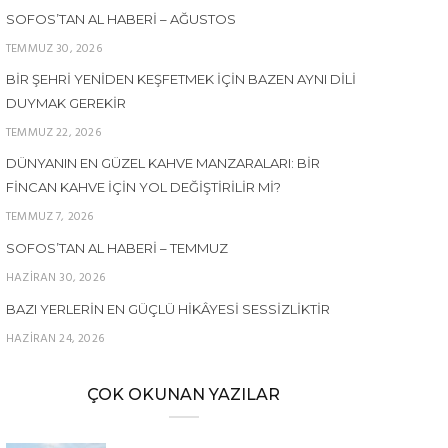
SOFOS’TAN AL HABERI – AĞUSTOS
TEMMUZ 30, 2026
BIR ŞEHRI YENIDEN KEŞFETMEK İÇIN BAZEN AYNI DILI
DUYMAK GEREKIR
TEMMUZ 22, 2026
DÜNYANIN EN GÜZEL KAHVE MANZARALARI: BIR
FINCAN KAHVE İÇIN YOL DEĞIŞTIRILIR MI?
TEMMUZ 7, 2026
SOFOS’TAN AL HABERI – TEMMUZ
HAZIRAN 30, 2026
BAZI YERLERIN EN GÜÇLÜ HIKÂYESI SESSIZLIKTIR
HAZIRAN 24, 2026
ÇOK OKUNAN YAZILAR