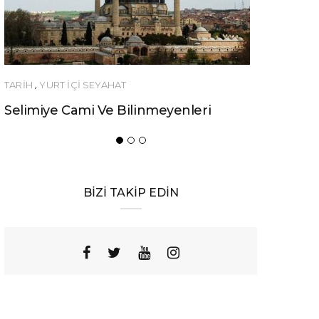
 SEYAHAT
YEME-İÇME
i Ve Bilinmeyenleri
Urfa’nın Birbirinden Lez
Yemeği
BİZİ TAKİP EDİN