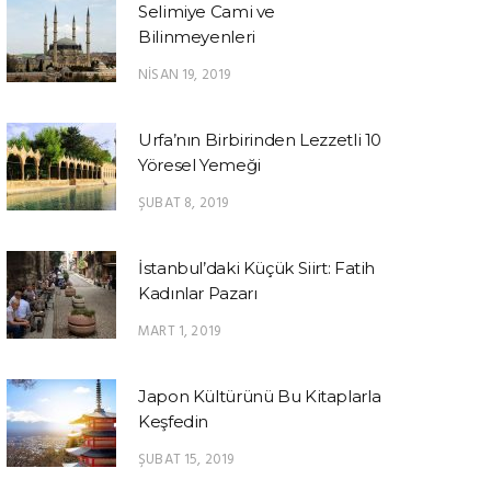
Selimiye Cami ve
Bilinmeyenleri
NISAN 19, 2019
Urfa’nın Birbirinden Lezzetli 10
Yöresel Yemeği
ŞUBAT 8, 2019
İstanbul’daki Küçük Siirt: Fatih
Kadınlar Pazarı
MART 1, 2019
Japon Kültürünü Bu Kitaplarla
Keşfedin
ŞUBAT 15, 2019