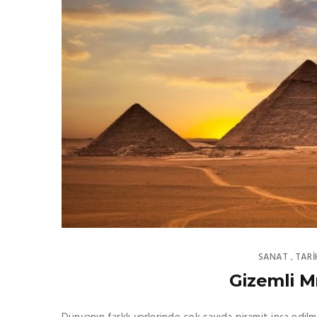
SANAT
TARİ
,
Gizemli Mı