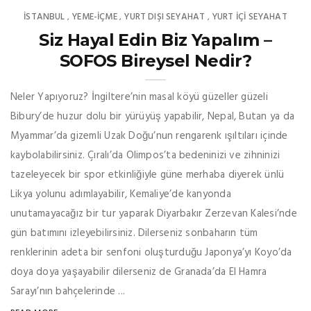
İSTANBUL
YEME-İÇME
YURT DIŞI SEYAHAT
YURT İÇİ SEYAHAT
,
,
,
Siz Hayal Edin Biz Yapalım –
SOFOS Bireysel Nedir?
Neler Yapıyoruz? İngiltere’nin masal köyü güzeller güzeli
Bibury’de huzur dolu bir yürüyüş yapabilir, Nepal, Butan ya da
Myammar’da gizemli Uzak Doğu’nun rengarenk ışıltıları içinde
kaybolabilirsiniz. Çıralı’da Olimpos’ta bedeninizi ve zihninizi
tazeleyecek bir spor etkinliğiyle güne merhaba diyerek ünlü
Likya yolunu adımlayabilir, Kemaliye’de kanyonda
unutamayacağız bir tur yaparak Diyarbakır Zerzevan Kalesi’nde
gün batımını izleyebilirsiniz. Dilerseniz sonbaharın tüm
renklerinin adeta bir senfoni oluşturduğu Japonya’yı Koyo’da
doya doya yaşayabilir dilerseniz de Granada’da El Hamra
Sarayı’nın bahçelerinde ...