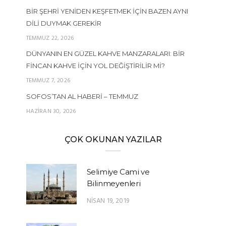
BIR ŞEHRI YENIDEN KEŞFETMEK İÇIN BAZEN AYNI
DILI DUYMAK GEREKIR
TEMMUZ 22, 2026
DÜNYANIN EN GÜZEL KAHVE MANZARALARI: BIR
FINCAN KAHVE İÇIN YOL DEĞIŞTIRILIR MI?
TEMMUZ 7, 2026
SOFOS’TAN AL HABERI – TEMMUZ
HAZIRAN 30, 2026
ÇOK OKUNAN YAZILAR
Selimiye Cami ve
Bilinmeyenleri
NISAN 19, 2019