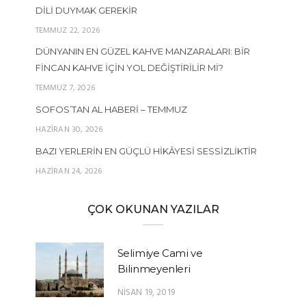
DILI DUYMAK GEREKIR
TEMMUZ 22, 2026
DÜNYANIN EN GÜZEL KAHVE MANZARALARI: BIR
FINCAN KAHVE İÇIN YOL DEĞIŞTIRILIR MI?
TEMMUZ 7, 2026
SOFOS’TAN AL HABERI – TEMMUZ
HAZIRAN 30, 2026
BAZI YERLERIN EN GÜÇLÜ HIKÂYESI SESSIZLIKTIR
HAZIRAN 24, 2026
ÇOK OKUNAN YAZILAR
Selimiye Cami ve
Bilinmeyenleri
NISAN 19, 2019