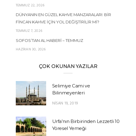
TEMMUZ 22, 2026
DÜNYANIN EN GÜZEL KAHVE MANZARALARI: BIR
FINCAN KAHVE İÇIN YOL DEĞIŞTIRILIR MI?
TEMMUZ 7, 2026
SOFOS’TAN AL HABERI – TEMMUZ
HAZIRAN 30, 2026
ÇOK OKUNAN YAZILAR
Selimiye Cami ve
Bilinmeyenleri
NISAN 19, 2019
Urfa’nın Birbirinden Lezzetli 10
Yöresel Yemeği