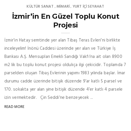
KÜLTÜR SANAT
MIMARI
YURT İÇİ SEYAHAT
,
,
İzmir’in En Güzel Toplu Konut
Projesi
İzmir’in Hatay semtinde yer alan Tibaş Teras Evleri’ni birlikte
inceleyelim! İnönü Caddesi üzerinde yer alan ve Türkiye İş
Bankası A.Ş. Mensupları Emekli Sandığı Vakfı’na ait olan 8900
m2 lik bu toplu konut projesi oldukça ilgi çekicidir. Toplamda 7
parselden oluşan Tibaş Evlerinin yapımı 1983 yılında başlar. İmar
durumu cadde üzerinde bitişik düzende 9’ar katlı 5 parsel ve
170. sokakta yer alan yine bitişik düzende 4’er katlı 4 parsele
izin vermektedir. Çin Seddi’ne benzeyecek ...
READ MORE