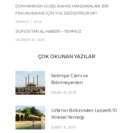
DÜNYANIN EN GÜZEL KAHVE MANZARALARI: BIR
FINCAN KAHVE İÇIN YOL DEĞIŞTIRILIR MI?
TEMMUZ 7, 2026
SOFOS’TAN AL HABERI – TEMMUZ
HAZIRAN 30, 2026
ÇOK OKUNAN YAZILAR
Selimiye Cami ve
Bilinmeyenleri
NISAN 19, 2019
Urfa’nın Birbirinden Lezzetli 10
Yöresel Yemeği
ŞUBAT 8, 2019