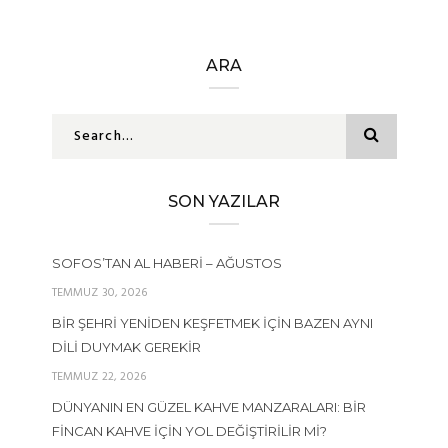
ARA
SON YAZILAR
SOFOS’TAN AL HABERI – AĞUSTOS
TEMMUZ 30, 2026
BIR ŞEHRI YENIDEN KEŞFETMEK İÇIN BAZEN AYNI
DILI DUYMAK GEREKIR
TEMMUZ 22, 2026
DÜNYANIN EN GÜZEL KAHVE MANZARALARI: BIR
FINCAN KAHVE İÇIN YOL DEĞIŞTIRILIR MI?