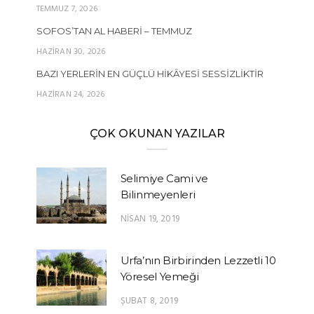
TEMMUZ 7, 2026
SOFOS’TAN AL HABERI – TEMMUZ
HAZIRAN 30, 2026
BAZI YERLERIN EN GÜÇLÜ HIKÂYESI SESSIZLIKTIR
HAZIRAN 24, 2026
ÇOK OKUNAN YAZILAR
Selimiye Cami ve
Bilinmeyenleri
NISAN 19, 2019
Urfa’nın Birbirinden Lezzetli 10
Yöresel Yemeği
ŞUBAT 8, 2019