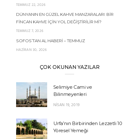
TEMMUZ 22, 2026
DÜNYANIN EN GÜZEL KAHVE MANZARALARI: BIR
FINCAN KAHVE İÇIN YOL DEĞIŞTIRILIR MI?
TEMMUZ 7, 2026
SOFOS’TAN AL HABERI – TEMMUZ
HAZIRAN 30, 2026
ÇOK OKUNAN YAZILAR
Selimiye Cami ve
Bilinmeyenleri
NISAN 19, 2019
Urfa’nın Birbirinden Lezzetli 10
Yöresel Yemeği