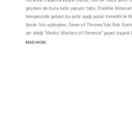
Floransa, İtalyanca adıyla Firenze, tam bir müze şehri.
geçmesi de buna katkı yapıyor tabii. Özellikle Rönesan
himayesinde gelişen bu şehir aşağı yukarı Venedik ile R
durak. Söz açılmışken, Game of Thrones’taki Rob Stark
yer aldığı “Medici: Masters of Florence” gayet başarılı b
READ MORE