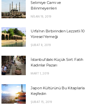
Selimiye Cami ve
Bilinmeyenleri
NISAN 19, 2019
Urfa’nın Birbirinden Lezzetli 10
Yöresel Yemeği
ŞUBAT 8, 2019
İstanbul’daki Küçük Siirt: Fatih
Kadınlar Pazarı
MART 1, 2019
Japon Kültürünü Bu Kitaplarla
Keşfedin
ŞUBAT 15, 2019