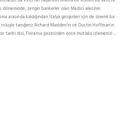
 Leonardo da Vinci’nin hayatının önemli bir kısmını bu kentte
s döneminde, zengin bankerler olan Medici ailesinin
oma arasında kaldığından İtalya gezginleri için de önemli bir
 rolüyle tanığımız Richard Madden’ın ve Dustin Hoffman’ın
ir tarihi dizi, Floransa gezinizden önce mutlaka izlemenizi ...