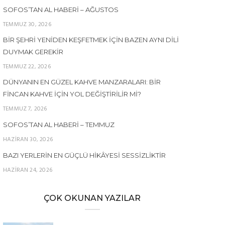
SOFOS’TAN AL HABERI – AĞUSTOS
TEMMUZ 30, 2026
BIR ŞEHRI YENIDEN KEŞFETMEK İÇIN BAZEN AYNI DILI
DUYMAK GEREKIR
TEMMUZ 22, 2026
DÜNYANIN EN GÜZEL KAHVE MANZARALARI: BIR
FINCAN KAHVE İÇIN YOL DEĞIŞTIRILIR MI?
TEMMUZ 7, 2026
SOFOS’TAN AL HABERI – TEMMUZ
HAZIRAN 30, 2026
BAZI YERLERIN EN GÜÇLÜ HIKÂYESI SESSIZLIKTIR
HAZIRAN 24, 2026
ÇOK OKUNAN YAZILAR