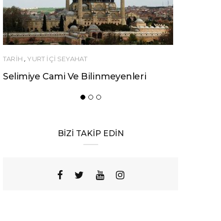
H
,
YURT İÇİ SEYAHAT
YEME-İÇME
imiye Cami Ve Bilinmeyenleri
Urfa’nın Birbi
Yemeği
BİZİ TAKİP EDİN