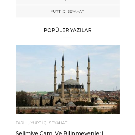
YURT İÇİ SEYAHAT
POPÜLER YAZILAR
TARİH
,
YURT İÇİ SEYAHAT
Selimiye Cami Ve Bilinmeyenleri