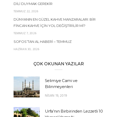
DILI DUYMAK GEREKIR
TEMMUZ 22, 2026
DÜNYANIN EN GÜZEL KAHVE MANZARALARI: BIR
FINCAN KAHVE İÇIN YOL DEĞIŞTIRILIR MI?
TEMMUZ 7, 2026
SOFOS’TAN AL HABERI – TEMMUZ
HAZIRAN 30, 2026
ÇOK OKUNAN YAZILAR
Selimiye Cami ve
Bilinmeyenleri
NISAN 19, 2019
Urfa’nın Birbirinden Lezzetli 10