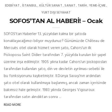
EDEBIYAT
İSTANBUL
KÜLTÜR SANAT
SANAT
TARİH
YEME-İÇME
,
,
,
,
,
,
YURT DIŞI SEYAHAT
SOFOS’TAN AL HABERİ! – Ocak
SOFOS'tan Haberler 13. yüzyıldan kalma bir şatoda
konaklayacağımızı biliyor muydunuz? Günümüzde Château de
Mercuès otel olarak hizmet veren şato, Cahors'un ilk
Piskoposu Saint Didier tarafından 7. yüzyılda kurulan bir şapel
üzerine inşa edilmiştir. 1905 yılına kadar Cahors'un piskoposları
tarafından kullanılan şato, din ve devletin ayrılması sebebi ile
bu fonksiyonunu kaybetmiştir. II.Dünya Savaşı'nın ardından
şato otel olarak kullanılmaya başlanmış, ancak zaman içerisinde
bakımsız hale gelmiştir. 1983 yılında Georges Vigouroux
tarafından satın alındıktan sonra ...
READ MORE