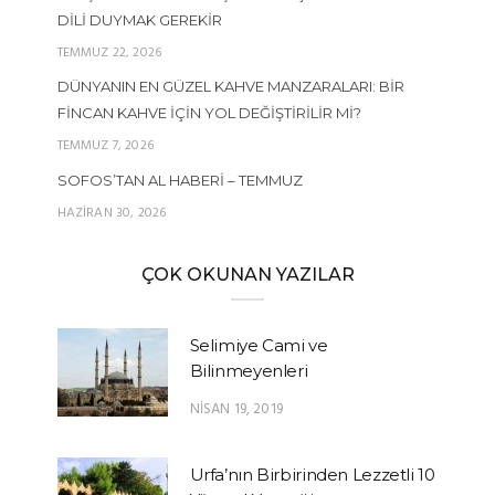
DILI DUYMAK GEREKIR
TEMMUZ 22, 2026
DÜNYANIN EN GÜZEL KAHVE MANZARALARI: BIR
FINCAN KAHVE İÇIN YOL DEĞIŞTIRILIR MI?
TEMMUZ 7, 2026
SOFOS’TAN AL HABERI – TEMMUZ
HAZIRAN 30, 2026
ÇOK OKUNAN YAZILAR
Selimiye Cami ve
Bilinmeyenleri
NISAN 19, 2019
Urfa’nın Birbirinden Lezzetli 10