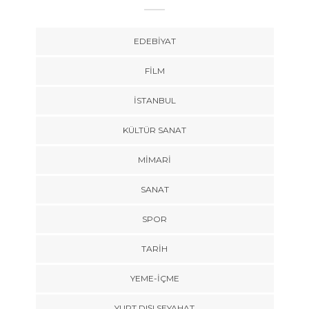
EDEBIYAT
FILM
İSTANBUL
KÜLTÜR SANAT
MIMARI
SANAT
SPOR
TARİH
YEME-İÇME
YURT DIŞI SEYAHAT