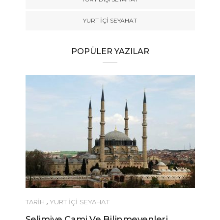
YURT İÇİ SEYAHAT
POPÜLER YAZILAR
TARİH
,
YURT İÇİ SEYAHAT
Selimiye Cami Ve Bilinmeyenleri