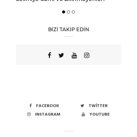
Yörese
BİZİ TAKİP EDİN
FACEBOOK
TWITTER
INSTAGRAM
YOUTUBE