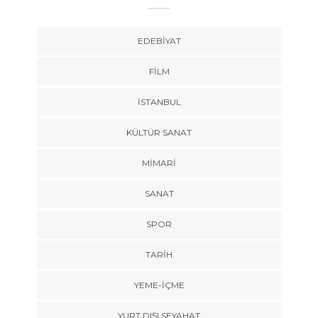
EDEBIYAT
FILM
İSTANBUL
KÜLTÜR SANAT
MIMARI
SANAT
SPOR
TARİH
YEME-İÇME
YURT DIŞI SEYAHAT