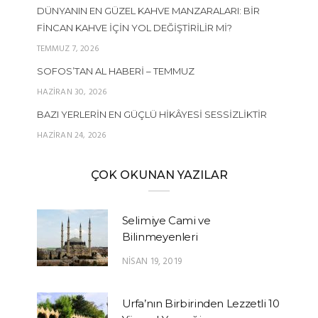
DÜNYANIN EN GÜZEL KAHVE MANZARALARI: BIR
FINCAN KAHVE İÇIN YOL DEĞIŞTIRILIR MI?
TEMMUZ 7, 2026
SOFOS’TAN AL HABERI – TEMMUZ
HAZIRAN 30, 2026
BAZI YERLERIN EN GÜÇLÜ HIKÂYESI SESSIZLIKTIR
HAZIRAN 24, 2026
ÇOK OKUNAN YAZILAR
Selimiye Cami ve
Bilinmeyenleri
NISAN 19, 2019
Urfa’nın Birbirinden Lezzetli 10