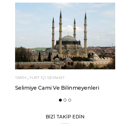
İ SEYAHAT
YEME-İÇME
mi Ve Bilinmeyenleri
Urfa’nın Birbirinden Lez
Yöresel Yemeği
BİZİ TAKİP EDİN