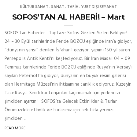
KÜLTÜR SANAT
SANAT
TARİH
YURT DIŞI SEYAHAT
,
,
,
SOFOS’TAN AL HABERİ! – Mart
SOFOS'tan Haberler Taptaze Sofos Gezileri Sizleri Bekliyor!
24 – 30 Eylül tarihlerinde Feride BOZCU eşliğinde İran’a gidiyor;
‘’dünyanın yarısı’’ denilen İsfahan’ı geziyor, yapımı 150 yıl süren
Persepolis Antik Kenti’ni keşfediyoruz. Bir İran Masalı 04 – 09
Temmuz tarihlerinde Feride BOZCU eşliğinde Rusya’nın Versay’ı
sayılan Peterhoff’a gidiyor, dünyanın en büyük resim galerisi
olan Hermitage Müzesi’nin ihtişamına tanıklık ediyoruz. Kuzeyin
Tacı: Rusya Sınırlı kontenjanları kaçırmamak için yerlerinizi
şimdiden ayırtın! SOFOS’ta Gelecek Etkinlikler & Turlar
Önümüzdeki etkinlik ve turlarımız için tek tıkla yerinizi
şimdiden ...
READ MORE