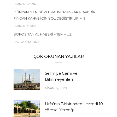
TEMMUZ 22, 2026
DÜNYANIN EN GÜZEL KAHVE MANZARALARI: BIR
FINCAN KAHVE İÇIN YOL DEĞIŞTIRILIR MI?
TEMMUZ 7, 2026
SOFOS’TAN AL HABERI – TEMMUZ
HAZIRAN 30, 2026
ÇOK OKUNAN YAZILAR
Selimiye Cami ve
Bilinmeyenleri
NISAN 19, 2019
Urfa’nın Birbirinden Lezzetli 10
Yöresel Yemeği