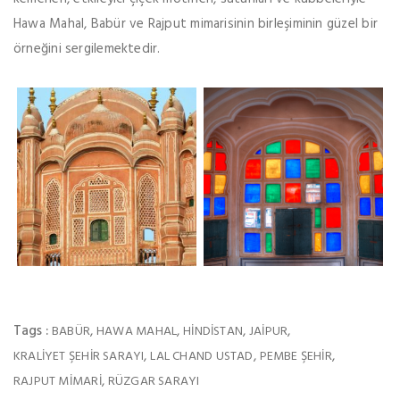
Hawa Mahal, Babür ve Rajput mimarisinin birleşiminin güzel bir
örneğini sergilemektedir.
Tags :
,
,
,
,
BABÜR
HAWA MAHAL
HINDISTAN
JAIPUR
,
,
,
KRALIYET ŞEHIR SARAYI
LAL CHAND USTAD
PEMBE ŞEHIR
,
RAJPUT MIMARI
RÜZGAR SARAYI