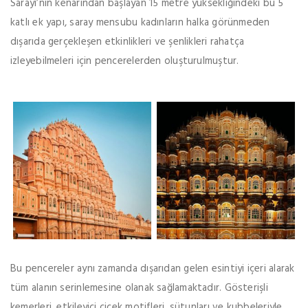
Sarayı’nın kenarından başlayan 15 metre yüksekliğindeki bu 5
katlı ek yapı, saray mensubu kadınların halka görünmeden
dışarıda gerçekleşen etkinlikleri ve şenlikleri rahatça
izleyebilmeleri için pencerelerden oluşturulmuştur.
Bu pencereler aynı zamanda dışarıdan gelen esintiyi içeri alarak
tüm alanın serinlemesine olanak sağlamaktadır. Gösterişli
kemerleri, etkileyici çiçek motifleri, sütunları ve kubbeleriyle