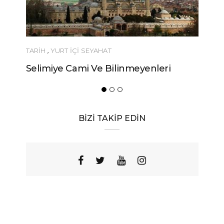
YEME-İÇME
i
Urfa’nın Birbirinden Lezzetli 10
Yöresel Yemeği
BİZİ TAKİP EDİN