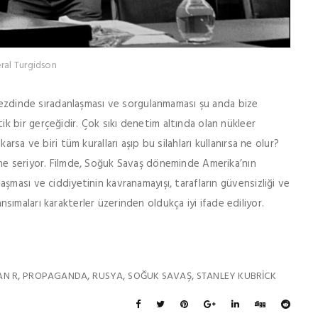
ral Turgidson
 nezdinde sıradanlaşması ve sorgulanmaması şu anda bize
 bir gerçeğidir. Çok sıkı denetim altında olan nükleer
rsa ve biri tüm kuralları aşıp bu silahları kullanırsa ne olur?
ne seriyor. Filmde, Soğuk Savaş döneminde Amerika’nın
şması ve ciddiyetinin kavranamayışı, tarafların güvensizliği ve
yansımaları karakterler üzerinden oldukça iyi ifade ediliyor.
,
,
,
,
AN R
PROPAGANDA
RUSYA
SOĞUK SAVAŞ
STANLEY KUBRICK