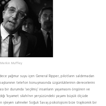
 Merkin Muffley
sadece yağmur suyu içen General Ripper, pilotların saldırmadan
 başkanının telefon konuşmasında üzgünlüklerinin derecelerini
olası bir durumda ‘seçilmiş’ insanların yaşamasını öngören ve
rladığı ‘kıyamet silahı’nın yeryüzündeki yaşamı büyük ölçüde
ı işleyen sahneler Soğuk Savaş psikolojisini bize trajikomik bir