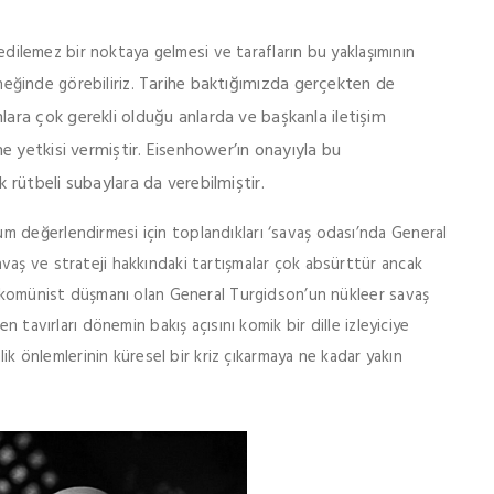
l edilemez bir noktaya gelmesi ve tarafların bu yaklaşımının
Tarihe baktığımızda gerçekten de
rneğinde görebiliriz.
ara çok gerekli olduğu anlarda ve başkanla iletişim
e yetkisi vermiştir. Eisenhower’ın onayıyla bu
 rütbeli subaylara da verebilmiştir.
 değerlendirmesi için toplandıkları ‘savaş odası’nda General
vaş ve strateji hakkındaki tartışmalar çok absürttür ancak
ir komünist düşmanı olan General Turgidson’un nükleer savaş
n tavırları dönemin bakış açısını komik bir dille izleyiciye
lik önlemlerinin küresel bir kriz çıkarmaya ne kadar yakın