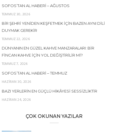
SOFOS’TAN AL HABERI – AĞUSTOS
TEMMUZ 30, 2026
BIR ŞEHRI YENIDEN KEŞFETMEK İÇIN BAZEN AYNI DILI
DUYMAK GEREKIR
TEMMUZ 22, 2026
DÜNYANIN EN GÜZEL KAHVE MANZARALARI: BIR
FINCAN KAHVE İÇIN YOL DEĞIŞTIRILIR MI?
TEMMUZ 7, 2026
SOFOS’TAN AL HABERI – TEMMUZ
HAZIRAN 30, 2026
BAZI YERLERIN EN GÜÇLÜ HIKÂYESI SESSIZLIKTIR
HAZIRAN 24, 2026
ÇOK OKUNAN YAZILAR