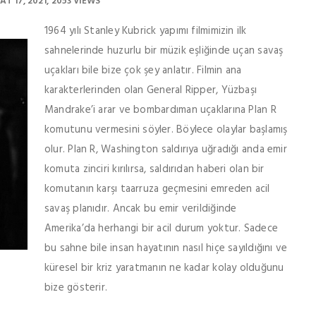
AT 17, 2021
2053 VIEWS
1964 yılı Stanley Kubrick yapımı filmimizin ilk
sahnelerinde huzurlu bir müzik eşliğinde uçan savaş
uçakları bile bize çok şey anlatır. Filmin ana
karakterlerinden olan General Ripper, Yüzbaşı
Mandrake’i arar ve bombardıman uçaklarına Plan R
komutunu vermesini söyler. Böylece olaylar başlamış
olur. Plan R, Washington saldırıya uğradığı anda emir
komuta zinciri kırılırsa, saldırıdan haberi olan bir
komutanın karşı taarruza geçmesini emreden acil
savaş planıdır. Ancak bu emir verildiğinde
Amerika’da herhangi bir acil durum yoktur. Sadece
bu sahne bile insan hayatının nasıl hiçe sayıldığını ve
küresel bir kriz yaratmanın ne kadar kolay olduğunu
bize gösterir.