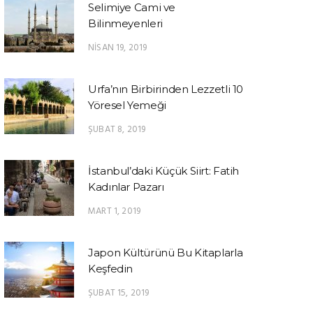
Selimiye Cami ve
Bilinmeyenleri
NISAN 19, 2019
Urfa’nın Birbirinden Lezzetli 10
Yöresel Yemeği
ŞUBAT 8, 2019
İstanbul’daki Küçük Siirt: Fatih
Kadınlar Pazarı
MART 1, 2019
Japon Kültürünü Bu Kitaplarla
Keşfedin
ŞUBAT 15, 2019