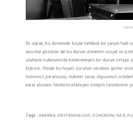
Gene
Ek olarak, bu dönemde böyle tehlikeli bir yarışın halk
anormal gözükse de bu durum dönemin sosyal ve politik
silahların kullanımında beklenmeyen bir durum ortaya çıka
Kubrick, filmde bu hayati sorunun cevabını gözler önü
komünist paranoyası, nükleer savaş olgusunun sıradanla
karar alıcıların fikirlerini etkileyen komplo teorilerinin 
Tags :
,
,
,
,
AMERIKA
DR.STRANGELOVE
KOMÜNIZM
NAZI
PL