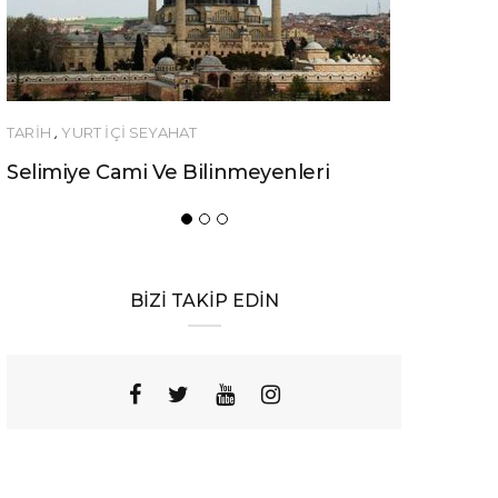
YEME-İÇME
Urfa’nın Birbirinden Lezzetli 10 Yöresel
Yemeği
BİZİ TAKİP EDİN