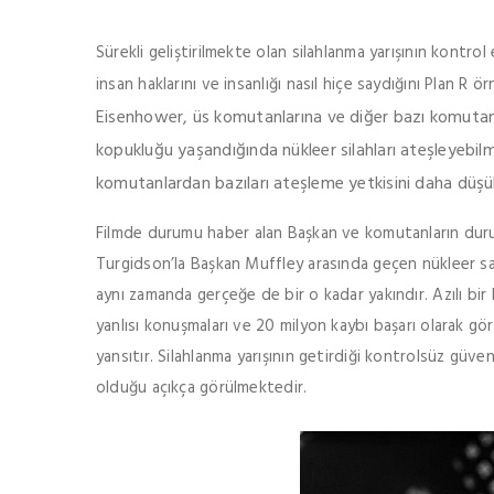
Sürekli geliştirilmekte olan silahlanma yarışının kontro
insan haklarını ve insanlığı nasıl hiçe saydığını Plan R ö
Eisenhower, üs komutanlarına ve diğer bazı komutanl
kopukluğu yaşandığında nükleer silahları ateşleyebilm
komutanlardan bazıları ateşleme yetkisini daha düşük
Filmde durumu haber alan Başkan ve komutanların durum
Turgidson’la Başkan Muffley arasında geçen nükleer sa
aynı zamanda gerçeğe de bir o kadar yakındır. Azılı b
yanlısı konuşmaları ve 20 milyon kaybı başarı olarak göre
yansıtır. Silahlanma yarışının getirdiği kontrolsüz güven
olduğu açıkça görülmektedir.