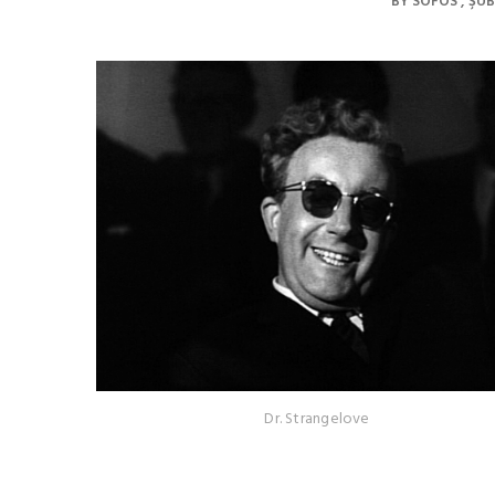
BY
SOFOS
ŞUB
Dr. Strangelove