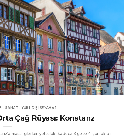
RI
SANAT
YURT DIŞI SEYAHAT
,
,
Orta Çağ Rüyası: Konstanz
anz’a masal gibi bir yolculuk. Sadece 3 gece 4 günlük bir