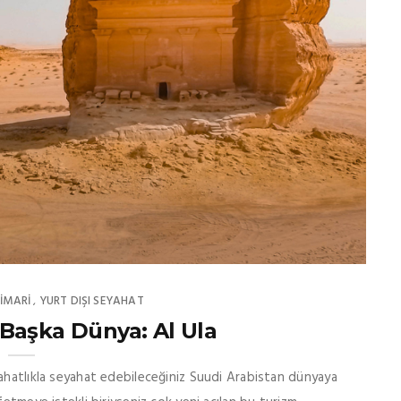
IMARI
YURT DIŞI SEYAHAT
,
Başka Dünya: Al Ula
rahatlıkla seyahat edebileceğiniz Suudi Arabistan dünyaya