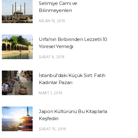
Selimiye Cami ve
Bilinmeyenleri
NISAN 19, 2019
Urfa’nın Birbirinden Lezzetli 10
Yöresel Yemeği
ŞUBAT 8, 2019
İstanbul’daki Küçük Siirt: Fatih
Kadınlar Pazarı
MART 1, 2019
Japon Kültürünü Bu Kitaplarla
Keşfedin
ŞUBAT 15, 2019