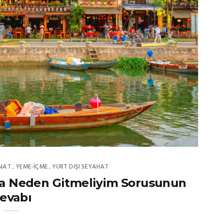
NAT
YEME-İÇME
YURT DIŞI SEYAHAT
,
,
ya Neden Gitmeliyim Sorusunun
evabı