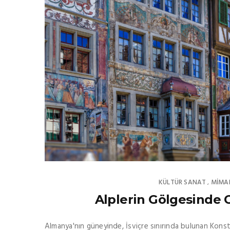
KÜLTÜR SANAT
MIMA
,
Alplerin Gölgesinde 
Almanya'nın güneyinde, İsviçre sınırında bulunan Konst