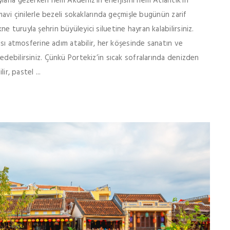
larla gezerken hem Akdeniz’in enerjisini hem Atlantik’in
mavi çinilerle bezeli sokaklarında geçmişle bugünün zarif
 turuyla şehrin büyüleyici siluetine hayran kalabilirsiniz.
alsı atmosferine adım atabilir, her köşesinde sanatın ve
edebilirsiniz. Çünkü Portekiz’in sıcak sofralarında denizden
ir, pastel ...