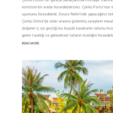
Çünkü Lizbon’un güneşli yamaçlarında nostaljik tramvay
esintisini bir arada hissedebilirsiniz. Çünkü Porto’nun 
uyumunu hissedebilir, Douro Nehri’nde yapacağınız tekne
Çünkü Sintra’da sisler arasına gizlenmiş sarayların mas
doğanın iç içe geçtiği bu büyülü kasabanın ruhunu hiss
gelen tazeliği ve geleneksel tatların inceliğini hissedebil
READ MORE