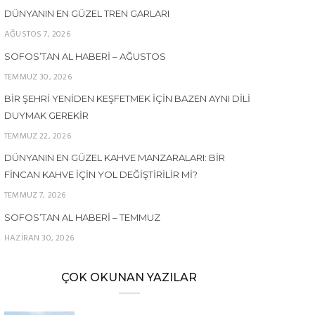
DÜNYANIN EN GÜZEL TREN GARLARI
AĞUSTOS 7, 2026
SOFOS’TAN AL HABERI – AĞUSTOS
TEMMUZ 30, 2026
BIR ŞEHRI YENIDEN KEŞFETMEK İÇIN BAZEN AYNI DILI
DUYMAK GEREKIR
TEMMUZ 22, 2026
DÜNYANIN EN GÜZEL KAHVE MANZARALARI: BIR
FINCAN KAHVE İÇIN YOL DEĞIŞTIRILIR MI?
TEMMUZ 7, 2026
SOFOS’TAN AL HABERI – TEMMUZ
HAZIRAN 30, 2026
ÇOK OKUNAN YAZILAR