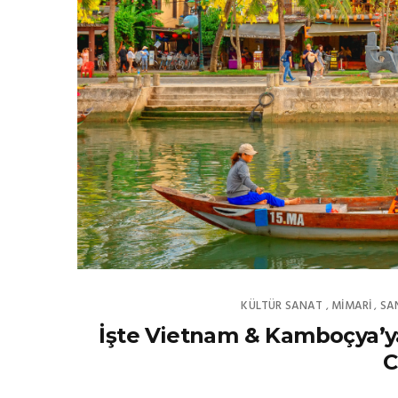
KÜLTÜR SANAT
MIMARI
SA
,
,
İşte Vietnam & Kamboçya’
C