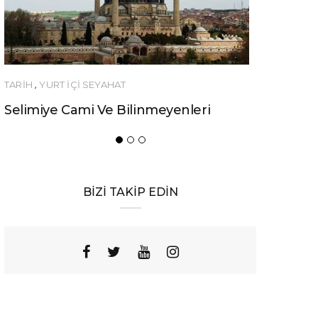
YEME-İÇME
Urfa’nın Birbirinden Lezzetli 10 Yöresel
Yemeği
BİZİ TAKİP EDİN