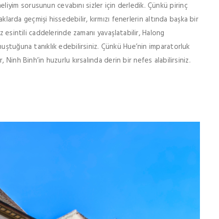
yim sorusunun cevabını sizler için derledik. Çünkü pirinç
aklarda geçmişi hissedebilir, kırmızı fenerlerin altında başka bir
z esintili caddelerinde zamanı yavaşlatabilir, Halong
nuştuğuna tanıklık edebilirsiniz. Çünkü Hue’nin imparatorluk
lir, Ninh Binh’in huzurlu kırsalında derin bir nefes alabilirsiniz.