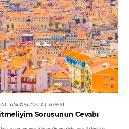
NAT
YEME-İÇME
YURT DIŞI SEYAHAT
,
,
Gitmeliyim Sorusunun Cevabı