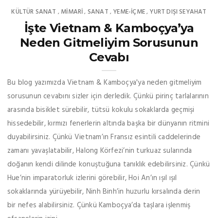
KÜLTÜR SANAT
MIMARI
SANAT
YEME-İÇME
YURT DIŞI SEYAHAT
,
,
,
,
İşte Vietnam & Kamboçya’ya
Neden Gitmeliyim Sorusunun
Cevabı
Bu blog yazımızda Vietnam & Kamboçya'ya neden gitmeliyim
sorusunun cevabını sizler için derledik. Çünkü pirinç tarlalarının
arasında bisiklet sürebilir, tütsü kokulu sokaklarda geçmişi
hissedebilir, kırmızı fenerlerin altında başka bir dünyanın ritmini
duyabilirsiniz. Çünkü Vietnam’ın Fransız esintili caddelerinde
zamanı yavaşlatabilir, Halong Körfezi’nin turkuaz sularında
doğanın kendi dilinde konuştuğuna tanıklık edebilirsiniz. Çünkü
Hue’nin imparatorluk izlerini görebilir, Hoi An’ın ışıl ışıl
sokaklarında yürüyebilir, Ninh Binh’in huzurlu kırsalında derin
bir nefes alabilirsiniz. Çünkü Kamboçya’da taşlara işlenmiş