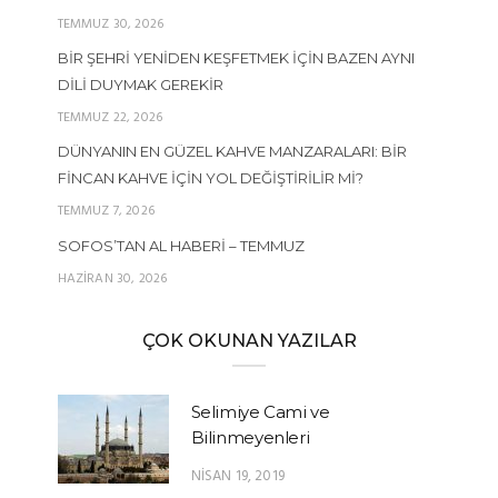
TEMMUZ 30, 2026
BIR ŞEHRI YENIDEN KEŞFETMEK İÇIN BAZEN AYNI
DILI DUYMAK GEREKIR
TEMMUZ 22, 2026
DÜNYANIN EN GÜZEL KAHVE MANZARALARI: BIR
FINCAN KAHVE İÇIN YOL DEĞIŞTIRILIR MI?
TEMMUZ 7, 2026
SOFOS’TAN AL HABERI – TEMMUZ
HAZIRAN 30, 2026
ÇOK OKUNAN YAZILAR
Selimiye Cami ve
Bilinmeyenleri
NISAN 19, 2019