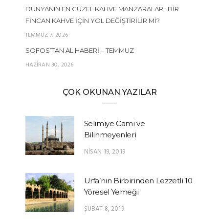
DÜNYANIN EN GÜZEL KAHVE MANZARALARI: BIR
FINCAN KAHVE İÇIN YOL DEĞIŞTIRILIR MI?
TEMMUZ 7, 2026
SOFOS’TAN AL HABERI – TEMMUZ
HAZIRAN 30, 2026
ÇOK OKUNAN YAZILAR
Selimiye Cami ve
Bilinmeyenleri
NISAN 19, 2019
Urfa’nın Birbirinden Lezzetli 10
Yöresel Yemeği
ŞUBAT 8, 2019