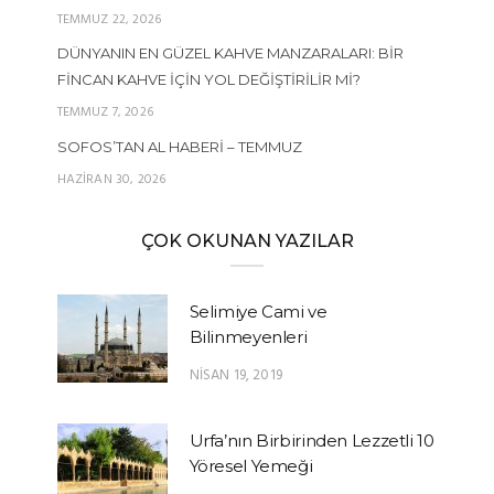
TEMMUZ 22, 2026
DÜNYANIN EN GÜZEL KAHVE MANZARALARI: BIR
FINCAN KAHVE İÇIN YOL DEĞIŞTIRILIR MI?
TEMMUZ 7, 2026
SOFOS’TAN AL HABERI – TEMMUZ
HAZIRAN 30, 2026
ÇOK OKUNAN YAZILAR
Selimiye Cami ve
Bilinmeyenleri
NISAN 19, 2019
Urfa’nın Birbirinden Lezzetli 10
Yöresel Yemeği