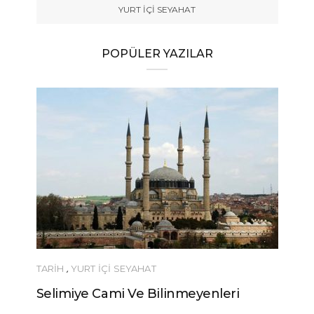
YURT İÇİ SEYAHAT
POPÜLER YAZILAR
TARİH
,
YURT İÇİ SEYAHAT
YEME-İÇM
Selimiye Cami Ve Bilinmeyenleri
Urfa’nın