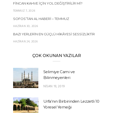
FINCAN KAHVE İÇIN YOL DEĞIŞTIRILIR MI?
TEMMUZ 7, 2026
SOFOS’TAN AL HABERI – TEMMUZ
HAZIRAN 30, 2026
BAZI YERLERIN EN GÜÇLÜ HIKÂYESI SESSIZLIKTIR
HAZIRAN 24, 2026
ÇOK OKUNAN YAZILAR
Selimiye Cami ve
Bilinmeyenleri
NISAN 19, 2019
Urfa’nın Birbirinden Lezzetli 10
Yöresel Yemeği