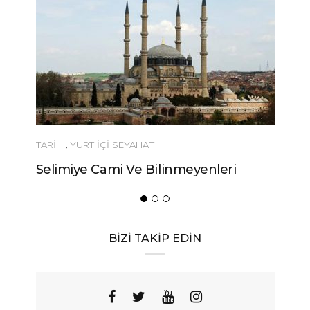
YEME-İÇME
Urfa’nın Birbirinden Lezzetli 10
Yöresel Yemeği
BİZİ TAKİP EDİN