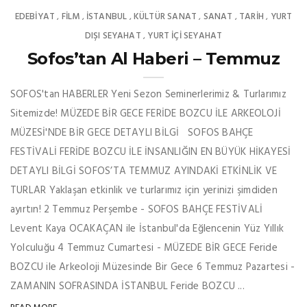
EDEBIYAT
FILM
İSTANBUL
KÜLTÜR SANAT
SANAT
TARİH
YURT
,
,
,
,
,
,
DIŞI SEYAHAT
YURT İÇİ SEYAHAT
,
Sofos’tan Al Haberi – Temmuz
SOFOS'tan HABERLER Yeni Sezon Seminerlerimiz & Turlarımız
Sitemizde! MÜZEDE BİR GECE FERİDE BOZCU İLE ARKEOLOJİ
MÜZESİ'NDE BİR GECE DETAYLI BİLGİ SOFOS BAHÇE
FESTİVALİ FERİDE BOZCU İLE İNSANLIĞIN EN BÜYÜK HİKAYESİ
DETAYLI BİLGİ SOFOS’TA TEMMUZ AYINDAKİ ETKİNLİK VE
TURLAR Yaklaşan etkinlik ve turlarımız için yerinizi şimdiden
ayırtın! 2 Temmuz Perşembe - SOFOS BAHÇE FESTİVALİ
Levent Kaya OCAKAÇAN ile İstanbul'da Eğlencenin Yüz Yıllık
Yolculuğu 4 Temmuz Cumartesi - MÜZEDE BİR GECE Feride
BOZCU ile Arkeoloji Müzesinde Bir Gece 6 Temmuz Pazartesi -
ZAMANIN SOFRASINDA İSTANBUL Feride BOZCU ...