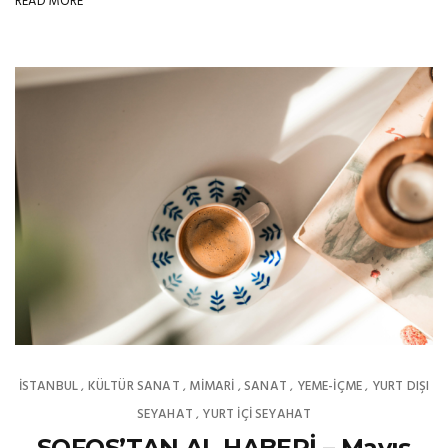
READ MORE
İSTANBUL
KÜLTÜR SANAT
MIMARI
SANAT
YEME-İÇME
YURT DIŞI
,
,
,
,
,
SEYAHAT
YURT İÇİ SEYAHAT
,
SOFOS’TAN AL HABERİ – Mayıs