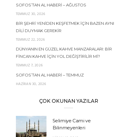
SOFOS’TAN AL HABERI – AĞUSTOS
TEMMUZ 30, 2026
BIR ŞEHRI YENIDEN KEŞFETMEK İÇIN BAZEN AYNI
DILI DUYMAK GEREKIR
TEMMUZ 22, 2026
DÜNYANIN EN GÜZEL KAHVE MANZARALARI: BIR
FINCAN KAHVE İÇIN YOL DEĞIŞTIRILIR MI?
TEMMUZ 7, 2026
SOFOS’TAN AL HABERI – TEMMUZ
HAZIRAN 30, 2026
ÇOK OKUNAN YAZILAR
Selimiye Cami ve
Bilinmeyenleri