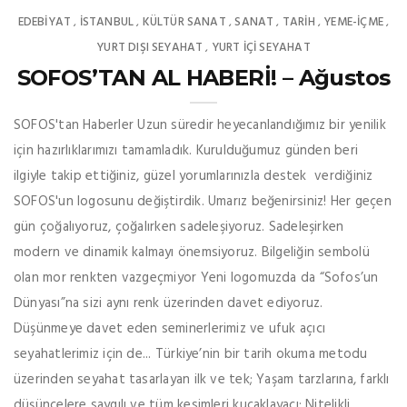
EDEBIYAT
İSTANBUL
KÜLTÜR SANAT
SANAT
TARİH
YEME-İÇME
,
,
,
,
,
,
YURT DIŞI SEYAHAT
YURT İÇİ SEYAHAT
,
SOFOS’TAN AL HABERİ! – Ağustos
SOFOS'tan Haberler Uzun süredir heyecanlandığımız bir yenilik
için hazırlıklarımızı tamamladık. Kurulduğumuz günden beri
ilgiyle takip ettiğiniz, güzel yorumlarınızla destek verdiğiniz
SOFOS'un logosunu değiştirdik. Umarız beğenirsiniz! Her geçen
gün çoğalıyoruz, çoğalırken sadeleşiyoruz. Sadeleşirken
modern ve dinamik kalmayı önemsiyoruz. Bilgeliğin sembolü
olan mor renkten vazgeçmiyor Yeni logomuzda da “Sofos’un
Dünyası”na sizi aynı renk üzerinden davet ediyoruz.
Düşünmeye davet eden seminerlerimiz ve ufuk açıcı
seyahatlerimiz için de... Türkiye’nin bir tarih okuma metodu
üzerinden seyahat tasarlayan ilk ve tek; Yaşam tarzlarına, farklı
düşüncelere saygılı ve tüm kesimleri kucaklayacı; Nitelikli