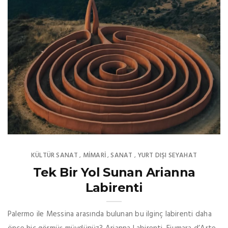
KÜLTÜR SANAT
MIMARI
SANAT
YURT DIŞI SEYAHAT
,
,
,
Tek Bir Yol Sunan Arianna
Labirenti
Palermo ile Messina arasında bulunan bu ilginç labirenti daha