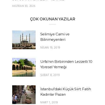
HAZIRAN 30, 2026
ÇOK OKUNAN YAZILAR
Selimiye Cami ve
Bilinmeyenleri
NISAN 19, 2019
Urfa’nın Birbirinden Lezzetli 10
Yöresel Yemeği
ŞUBAT 8, 2019
İstanbul’daki Küçük Siirt: Fatih
Kadınlar Pazarı
MART 1, 2019