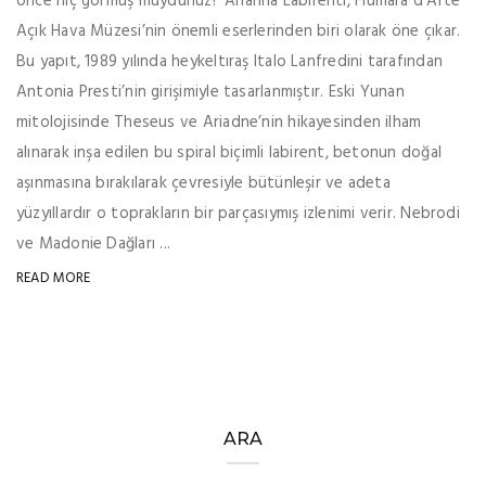
önce hiç görmüş müydünüz? Arianna Labirenti, Fiumara d’Arte
Açık Hava Müzesi’nin önemli eserlerinden biri olarak öne çıkar.
Bu yapıt, 1989 yılında heykeltıraş Italo Lanfredini tarafından
Antonia Presti’nin girişimiyle tasarlanmıştır. Eski Yunan
mitolojisinde Theseus ve Ariadne’nin hikayesinden ilham
alınarak inşa edilen bu spiral biçimli labirent, betonun doğal
aşınmasına bırakılarak çevresiyle bütünleşir ve adeta
yüzyıllardır o toprakların bir parçasıymış izlenimi verir. Nebrodi
ve Madonie Dağları ...
READ MORE
ARA