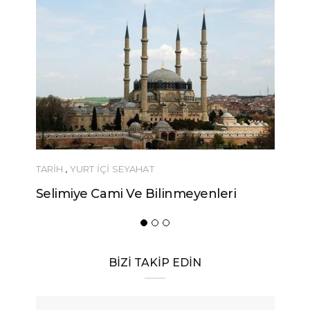
YEME-İÇME
eri
Urfa’nın Birbirinden Lezzetli 10
Yöresel Yemeği
BİZİ TAKİP EDİN