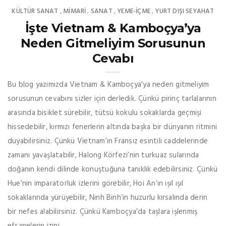
KÜLTÜR SANAT
MIMARI
SANAT
YEME-İÇME
YURT DIŞI SEYAHAT
,
,
,
,
İşte Vietnam & Kamboçya’ya
Neden Gitmeliyim Sorusunun
Cevabı
Bu blog yazımızda Vietnam & Kamboçya'ya neden gitmeliyim
sorusunun cevabını sizler için derledik. Çünkü pirinç tarlalarının
arasında bisiklet sürebilir, tütsü kokulu sokaklarda geçmişi
hissedebilir, kırmızı fenerlerin altında başka bir dünyanın ritmini
duyabilirsiniz. Çünkü Vietnam’ın Fransız esintili caddelerinde
zamanı yavaşlatabilir, Halong Körfezi’nin turkuaz sularında
doğanın kendi dilinde konuştuğuna tanıklık edebilirsiniz. Çünkü
Hue’nin imparatorluk izlerini görebilir, Hoi An’ın ışıl ışıl
sokaklarında yürüyebilir, Ninh Binh’in huzurlu kırsalında derin
bir nefes alabilirsiniz. Çünkü Kamboçya’da taşlara işlenmiş
efsanelerin izini ...