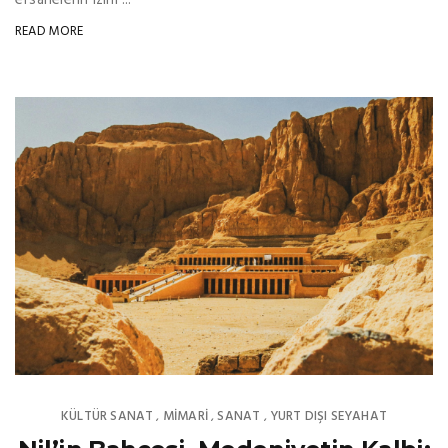
READ MORE
KÜLTÜR SANAT
MIMARI
SANAT
YURT DIŞI SEYAHAT
,
,
,