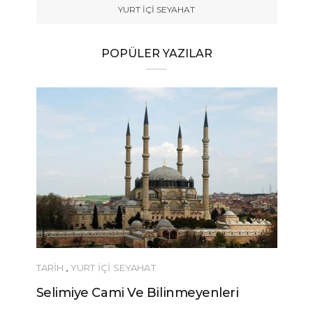
YURT İÇİ SEYAHAT
POPÜLER YAZILAR
TARİH
,
YURT İÇİ SEYAHAT
Selimiye Cami Ve Bilinmeyenleri