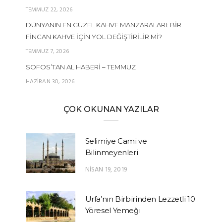
TEMMUZ 22, 2026
DÜNYANIN EN GÜZEL KAHVE MANZARALARI: BIR
FINCAN KAHVE İÇIN YOL DEĞIŞTIRILIR MI?
TEMMUZ 7, 2026
SOFOS’TAN AL HABERI – TEMMUZ
HAZIRAN 30, 2026
ÇOK OKUNAN YAZILAR
Selimiye Cami ve
Bilinmeyenleri
NISAN 19, 2019
Urfa’nın Birbirinden Lezzetli 10
Yöresel Yemeği