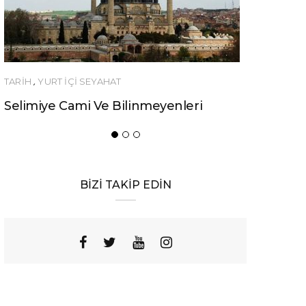
T İÇİ SEYAHAT
YEME-İÇME
e Cami Ve Bilinmeyenleri
Urfa’nın Birbirinde
Yemeği
BİZİ TAKİP EDİN