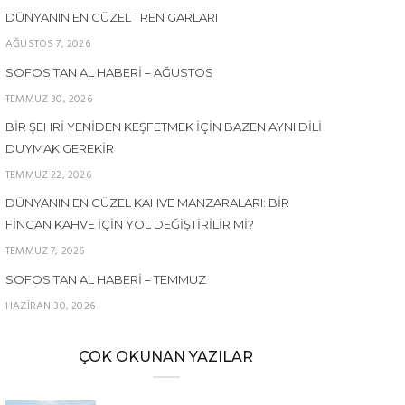
DÜNYANIN EN GÜZEL TREN GARLARI
AĞUSTOS 7, 2026
SOFOS’TAN AL HABERI – AĞUSTOS
TEMMUZ 30, 2026
BIR ŞEHRI YENIDEN KEŞFETMEK İÇIN BAZEN AYNI DILI
DUYMAK GEREKIR
TEMMUZ 22, 2026
DÜNYANIN EN GÜZEL KAHVE MANZARALARI: BIR
FINCAN KAHVE İÇIN YOL DEĞIŞTIRILIR MI?
TEMMUZ 7, 2026
SOFOS’TAN AL HABERI – TEMMUZ
HAZIRAN 30, 2026
ÇOK OKUNAN YAZILAR