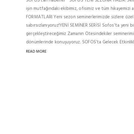
SOFOS'tan Haberler SOFOS YENİ SEZONA HAZIR! Seminerl
işin mutfağındaki ekibimiz, ofisimiz ve tüm hikayemizi anl
FORMATLARI Yeni sezon seminerlerimizde sizlere özel ye
sabırsızlanıyoruz!​​​​​​​​​​​​​​ YENİ SEMİNER SERİSİ Sofos’ta y
gerçekleştireceğimiz Zamanın Ötesindekiler seminerimi
dönümlerinde konuşuyoruz. SOFOS’ta Gelecek Etkinlikler 
READ MORE