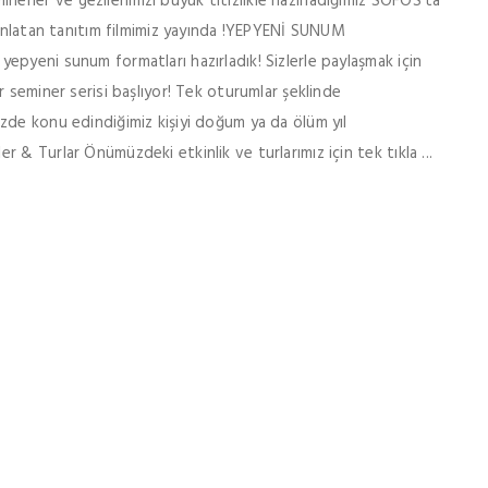
er ve gezilerimizi büyük titizlikle hazırladığımız SOFOS'ta
atan tanıtım filmimiz yayında ! ​​​​​​​YEPYENİ SUNUM
pyeni sunum formatları hazırladık! Sizlerle paylaşmak için
eni bir seminer serisi başlıyor! Tek oturumlar şeklinde
zde konu edindiğimiz kişiyi doğum ya da ölüm yıl
& Turlar Önümüzdeki etkinlik ve turlarımız için tek tıkla ...