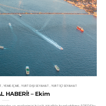
T
YEME-İÇME
YURT DIŞI SEYAHAT
YURT İÇİ SEYAHAT
,
,
,
L HABERİ! – Ekim