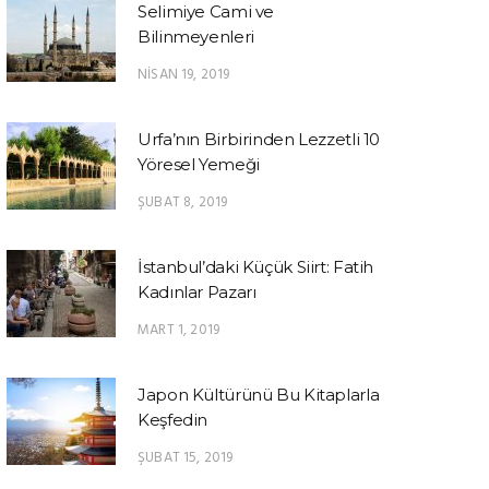
Selimiye Cami ve
Bilinmeyenleri
NISAN 19, 2019
Urfa’nın Birbirinden Lezzetli 10
Yöresel Yemeği
ŞUBAT 8, 2019
İstanbul’daki Küçük Siirt: Fatih
Kadınlar Pazarı
MART 1, 2019
Japon Kültürünü Bu Kitaplarla
Keşfedin
ŞUBAT 15, 2019