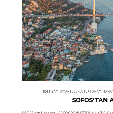
EDEBIYAT
İSTANBUL
KÜLTÜR SANAT
SANA
,
,
,
SOFOS’TAN A