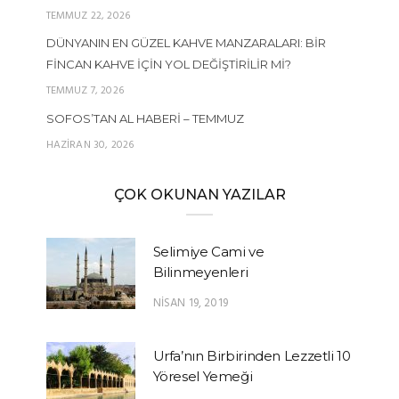
TEMMUZ 22, 2026
DÜNYANIN EN GÜZEL KAHVE MANZARALARI: BIR
FINCAN KAHVE İÇIN YOL DEĞIŞTIRILIR MI?
TEMMUZ 7, 2026
SOFOS’TAN AL HABERI – TEMMUZ
HAZIRAN 30, 2026
ÇOK OKUNAN YAZILAR
Selimiye Cami ve
Bilinmeyenleri
NISAN 19, 2019
Urfa’nın Birbirinden Lezzetli 10
Yöresel Yemeği