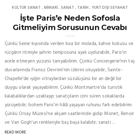
KÜLTÜR SANAT
MIMARI
SANAT
TARİH
YURT DIŞI SEYAHAT
,
,
,
,
İşte Paris’e Neden Sofosla
Gitmeliyim Sorusunun Cevabı
Çünkü Seine kıyısında verilen kısa bir molada, kahve kokusu ve
rüzgârın ritmiyle şehrin temposuna ayak uydurabilir, Paris’in
acele etmeyen yüzünü tanıyabilirim. Çünkü Conciergerie’nin taş
duvarlarında Fransız Devrimi’nin izlerini okuyabilir, Sainte-
Chapelle’de ışığın vitraylardan süzülüşünü bir an değil bir
duygu olarak yaşayabilirim. Çünkü Montmartre’da turistik
kalabalıklardan uzaklaşıp sanatçıların izini süren sokaklarda
yürüyebilir; bohem Paris’in hâlâ yaşayan ruhunu fark edebilirim.
Çünkü Orsay Müzesi'ne akşam saatlerinde gidip Monet, Renoir
ve Van Gogh’un renkleriyle baş başa kalabilir; sanatı ...
READ MORE