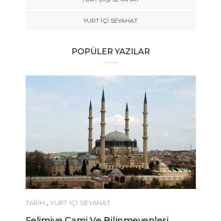
YURT İÇİ SEYAHAT
POPÜLER YAZILAR
TARİH
,
YURT İÇİ SEYAHAT
Selimiye Cami Ve Bilinmeyenleri