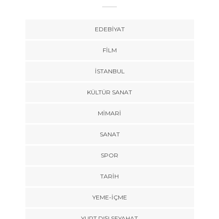
EDEBIYAT
FILM
İSTANBUL
KÜLTÜR SANAT
MIMARI
SANAT
SPOR
TARİH
YEME-İÇME
YURT DIŞI SEYAHAT