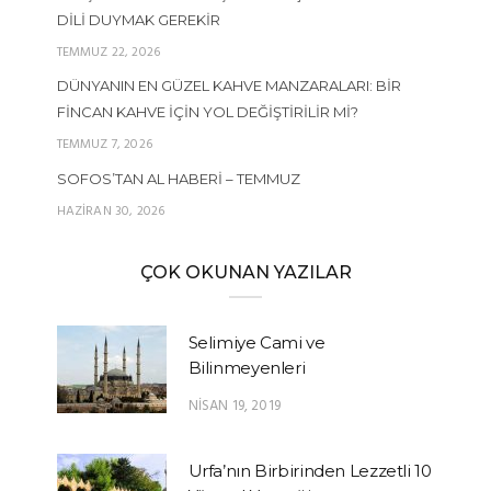
DILI DUYMAK GEREKIR
TEMMUZ 22, 2026
DÜNYANIN EN GÜZEL KAHVE MANZARALARI: BIR
FINCAN KAHVE İÇIN YOL DEĞIŞTIRILIR MI?
TEMMUZ 7, 2026
SOFOS’TAN AL HABERI – TEMMUZ
HAZIRAN 30, 2026
ÇOK OKUNAN YAZILAR
Selimiye Cami ve
Bilinmeyenleri
NISAN 19, 2019
Urfa’nın Birbirinden Lezzetli 10